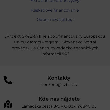
Aktuálne otvorené výzvy
Kaskádové financovanie
Odber newslettera
„Projekt SK4ERA II je spolufinancovaný Európskou
úniou v rámci Programu Slovensko. Portál
prevádzkuje Centrum vedecko-technických
informácií SR“
Kontakty
horizont@cvtisr.sk
Kde nás nájdete
Lamačská cesta 8A, P.O.Box 47, 840 05