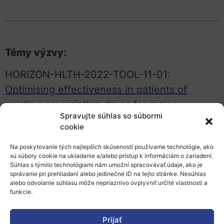
Témy výzvy:
HORIZON-HLTH-2022-TOOL-11-01:
Optimising effectiveness in patients of
existing prescription drugs for major
Spravujte súhlas so súbormi
diseases (except cancer) with the use of
cookie
biomarkers
– RIA
Na poskytovanie tých najlepších skúseností používame technológie, ako
HORIZON-HLTH-2022-TOOL-11-02:
New
sú súbory cookie na ukladanie a/alebo prístup k informáciám o zariadení.
Súhlas s týmito technológiami nám umožní spracovávať údaje, ako je
methods for the effective use of real-world
správanie pri prehliadaní alebo jedinečné ID na tejto stránke. Nesúhlas
alebo odvolanie súhlasu môže nepriaznivo ovplyvniť určité vlastnosti a
data and/or synthetic data in regulatory
funkcie.
decision-making and/or in health technology
assessment
– RIA
Prijať