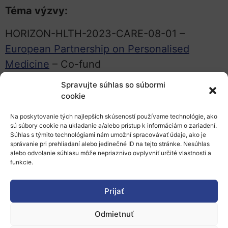
Téma výzvy:
HORIZON-HLTH-2023-CARE-08-01 –
European Partnership on Personalised
Medicine
– Co-fund
Spravujte súhlas so súbormi
Predpokladaná výška rozpočtu/projekt: 100
cookie
mil. EUR, celkový rozpočet na tému: 100 mil.
EUR
Na poskytovanie tých najlepších skúseností používame technológie, ako
sú súbory cookie na ukladanie a/alebo prístup k informáciám o zariadení.
Súhlas s týmito technológiami nám umožní spracovávať údaje, ako je
Pracovný program pre klaster Zdravie 2023 –
správanie pri prehliadaní alebo jedinečné ID na tejto stránke. Nesúhlas
2024
alebo odvolanie súhlasu môže nepriaznivo ovplyvniť určité vlastnosti a
funkcie.
HORIZON EUROPE Programme Guide
Prijať
Kontakt
na Národný kontaktný bod v SR pre
Odmietnuť
viac informácií