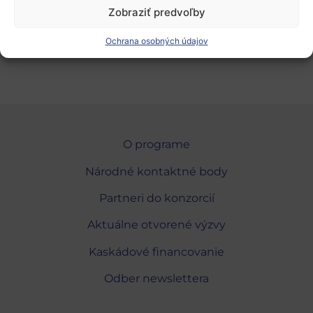
Zobraziť predvoľby
Zdroj:
Funding & Tender Opportunities
Portal
, 04.01.2023, mob
Ochrana osobných údajov
O programe
Národné kontaktné body
Partneri do konzorcií
Aktuálne otvorené výzvy
Kaskádové financovanie
Odber newslettera