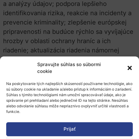
a analýzy údajov; podpora lepšieho
identifikovania rizika, reakcie na incidenty a
prevencie kriminality; zlepšenie európskej
pripravenosti na budúce rýchlo sa vyvíjajúce
hrozby v oblasti ochrany hraníc a ich
riadenie; aktualizácia riadenia námornej
bezpečnosti vrátane migrácie, obchodovania
Spravujte súhlas so súbormi
s ľuďmi, ako aj vyhľadávacích a záchranných
cookie
zručností.
Na poskytovanie tých najlepších skúseností používame technológie, ako
sú súbory cookie na ukladanie a/alebo prístup k informáciám o zariadení.
Témy výzvy:
Súhlas s týmito technológiami nám umožní spracovávať údaje, ako je
správanie pri prehliadaní alebo jedinečné ID na tejto stránke. Nesúhlas
HORIZON-CL3-2022-BM-01-01:
Improved
alebo odvolanie súhlasu môže nepriaznivo ovplyvniť určité vlastnosti a
funkcie.
underwater detection and control
capabilities to protect maritime areas and
Prijať
sea harbours