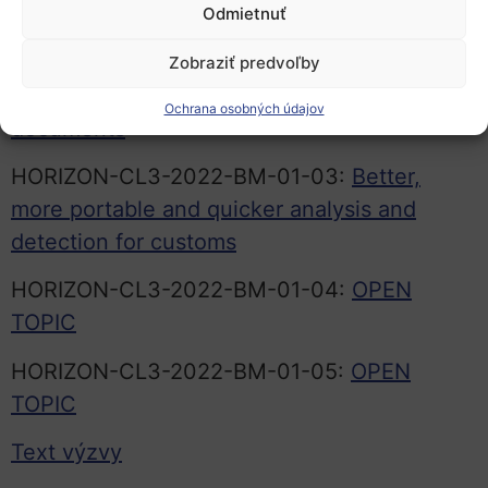
Odmietnuť
HORIZON-CL3-2022-BM-01-02:
Enhanced
security of, and combating the frauds on,
Zobraziť predvoľby
identity management and identity and travel
Ochrana osobných údajov
documents
HORIZON-CL3-2022-BM-01-03:
Better,
more portable and quicker analysis and
detection for customs
HORIZON-CL3-2022-BM-01-04:
OPEN
TOPIC
HORIZON-CL3-2022-BM-01-05:
OPEN
TOPIC
Text výzvy