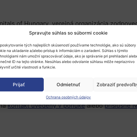
pitals of Hungary, verejná organizácia zodpove
dravotnej starostlivosti a služieb fungujúca a
Spravujte súhlas so súbormi cookie
tor projektových partnerov do formujúceho sa 
poskytovanie tých najlepších skúseností používame technológie, ako sú súbory
kie na ukladanie a/alebo prístup k informáciám o zariadení. Súhlas s týmito
hnológiami nám umožní spracovávať údaje, ako je správanie pri prehliadaní aleb
inečné ID na tejto stránke. Nesúhlas alebo odvolanie súhlasu môže nepriaznivo
etting up a European Smart Health Innovation 
lyvniť určité vlastnosti a funkcie.
Prijať
Odmietnuť
Zobraziť predvoľb
Ochrana osobných údajov
 na
kontakt uvedený v ponuke
alebo
príslušné 