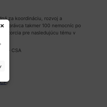
dná za koordináciu, rozvoj a
j ako správca takmer 100 nemocníc po
konzorcia pre nasledujúcu tému v
o
Hub
– CSA
y
NCP
.