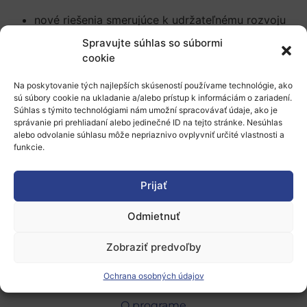
nové riešenia smerujúce k udržateľnému rozvoju
podporu novým podnikov využívajúcim biologické
Spravujte súhlas so súbormi
materiály
cookie
skúsenosti z oblasti výskumu a inovácie
skúsenosti s koordináciou a účasťou na projektoch
Na poskytovanie tých najlepších skúseností používame technológie, ako
sú súbory cookie na ukladanie a/alebo prístup k informáciám o zariadení.
v oblasti výskumu a inovácie
Súhlas s týmito technológiami nám umožní spracovávať údaje, ako je
skúsenosti s koordináciou AKIS
správanie pri prehliadaní alebo jedinečné ID na tejto stránke. Nesúhlas
alebo odvolanie súhlasu môže nepriaznivo ovplyvniť určité vlastnosti a
Podrobné informácie nájdete v ponuke
FI
funkcie.
LUKE&ProAgria
.
Prijať
Zdroj: NCP Network, 8.2.2022, nakh
Odmietnuť
Zobraziť predvoľby
Ochrana osobných údajov
O programe