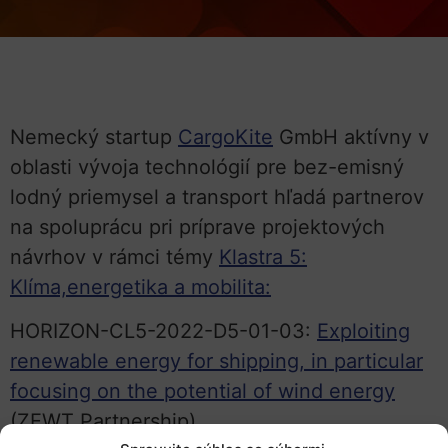
Nemecký startup
CargoKite
GmbH aktívny v
oblasti vývoja technológií pre bez-emisný
lodný priemysel a transport hľadá partnerov
na spoluprácu pri príprave projektových
návrhov v rámci témy
Klastra 5:
Klíma,energetika a mobilita:
HORIZON-CL5-2022-D5-01-03:
Exploiting
renewable energy for shipping, in particular
focusing on the potential of wind energy
(ZEWT Partnership).