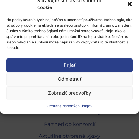
Spravujte súhlas so súbormi
Viac informácií o ponuke na spoluprácu a
cookie
kontakt na zástupcov spoločnosti nájdete vo
Na poskytovanie tých najlepších skúseností používame technológie, ako
formulári
.
sú súbory cookie na ukladanie a/alebo prístup k informáciám o zariadení.
Súhlas s týmito technológiami nám umožní spracovávať údaje, ako je
správanie pri prehliadaní alebo jedinečné ID na tejto stránke. Nesúhlas
Kontakt na
príslušné NCP
.
alebo odvolanie súhlasu môže nepriaznivo ovplyvniť určité vlastnosti a
funkcie.
11.2.2022, mit
Prijať
Odmietnuť
Zobraziť predvoľby
O programe
Ochrana osobných údajov
Národné kontaktné body
Partneri do konzorcií
Aktuálne otvorené výzvy