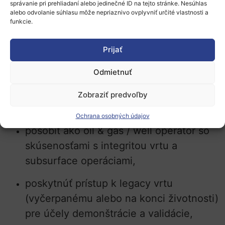
správanie pri prehliadaní alebo jedinečné ID na tejto stránke. Nesúhlas
alebo odvolanie súhlasu môže nepriaznivo ovplyvniť určité vlastnosti a
Preferovaný je partner so záujmom o
funkcie.
exploatáciu, replikáciu a trhové uplatnenie
Prijať
riešenia pre opustené alebo dožívajúce vrty
v Európe.
Odmietnuť
Očakávaná rola priemyselného
Zobraziť predvoľby
partnera
Ochrana osobných údajov
pôsobiť ako oil & gas / well operator so
skúsenosťami s integritou vrtu a
subsurface operáciami,
poskytnúť prístup k legacy vrtu
(vyčerpanému alebo na konci životnosti)
pre účely demonštrácie a validácie,