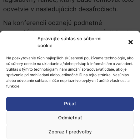
odvetvie v nasledujúcich desaťročiach.
Na konferencii odznejú podnetné
prezentácie, interaktívne panelové diskusie,
Spravujte súhlas so súbormi
pútavé workshopy zamerané na strategické
cookie
príležitosti v oblastiach, ako sú
udržateľné
Na poskytovanie tých najlepších skúseností používame technológie, ako
palivá, elektrifikácia a energetická
sú súbory cookie na ukladanie a/alebo prístup k informáciám o zariadení.
účinnosť. Predstavia sa tiež úspešné
Súhlas s týmito technológiami nám umožní spracovávať údaje, ako je
správanie pri prehliadaní alebo jedinečné ID na tejto stránke. Nesúhlas
projekty
s osobitným
príbehom inovácie,
alebo odvolanie súhlasu môže nepriaznivo ovplyvniť určité vlastnosti a
funkcie.
udržateľnosti alebo uplatnenia n
a trhu.
V rámci podujatia Waterborne Days, ktoré sa
Prijať
uskutoční v dňoch
26. – 27. septembra
Odmietnuť
2023
, bude technologická platforma
Waterborne spoločne s Európskou komisiou
Zobraziť predvoľby
organizovať slávnostné udeľovanie cien,