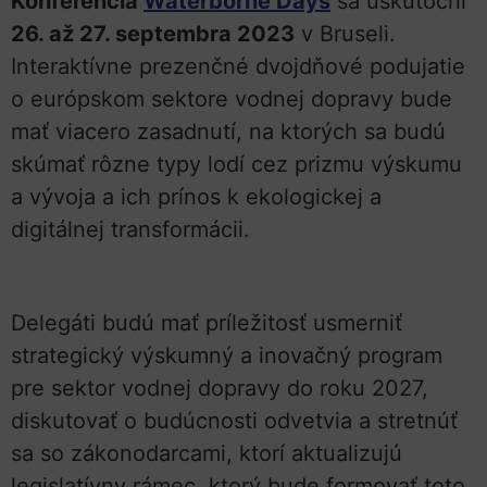
Konferencia
Waterborne Days
sa uskutoční
26. až 27. septembra 2023
v Bruseli.
Interaktívne prezenčné dvojdňové podujatie
o európskom sektore vodnej dopravy bude
mať viacero zasadnutí, na ktorých sa budú
skúmať rôzne typy lodí cez prizmu výskumu
a vývoja a ich prínos k ekologickej a
digitálnej transformácii.
Delegáti budú mať príležitosť usmerniť
strategický výskumný a inovačný program
pre sektor vodnej dopravy do roku 2027,
diskutovať o budúcnosti odvetvia a stretnúť
sa so zákonodarcami, ktorí aktualizujú
legislatívny rámec, ktorý bude formovať toto