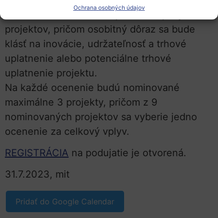
Ochrana osobných údajov
ktoré budú oslavovať úspech európskych
projektov, pričom osobitný dôraz sa bude
klásť na inovácie, udržateľnosť a trhové
uplatnenie alebo potenciálne trhové
uplatnenie projektu.
Na každé ocenenie budú nominované
maximálne 3 projekty, pričom z 9
nominovaných projektov sa vyberie jedno
ocenenie za celkový vplyv.
REGISTRÁCIA
na podujatie je otvorená.
31.7.2023, mit
Pridať do Google Calendar