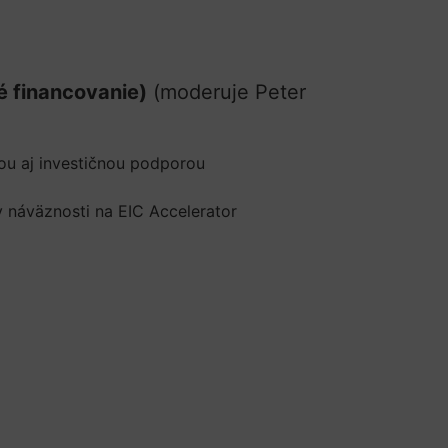
é financovanie)
(moderuje Peter
vou aj investičnou podporou
v náväznosti na EIC Accelerator