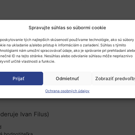
or, národné kontaktné body pre EIC)
Spravujte súhlas so súbormi cookie
roku 2025
poskytovanie tých najlepších skúseností používame technológie, ako sú súbory
kie na ukladanie a/alebo prístup k informáciám o zariadení. Súhlas s týmito
hnológiami nám umožní spracovávať údaje, ako je správanie pri prehliadaní aleb
anie Seal of Excellence
inečné ID na tejto stránke. Nesúhlas alebo odvolanie súhlasu môže nepriaznivo
vensku
lyvniť určité vlastnosti a funkcie.
užby, vouchery a projekty
Prijať
Odmietnuť
Zobraziť predvoľb
Ochrana osobných údajov
deruje Ivan Filus)
d
lá hodnotiteľka