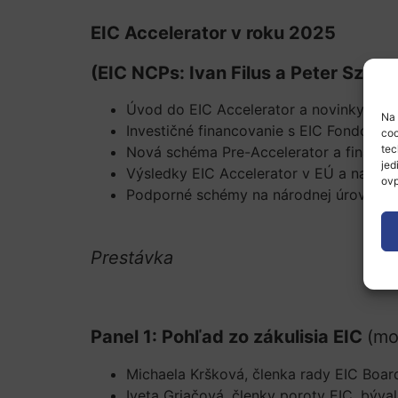
EIC Accelerator v roku 2025
(EIC NCPs: Ivan Filus a Peter Szutt
Úvod do EIC Accelerator a novinky od 
Na 
Investičné financovanie s EIC Fondom
coo
tec
Nová schéma Pre-Accelerator a financov
jed
Výsledky EIC Accelerator v EÚ a na Slo
ovp
Podporné schémy na národnej úrovni: sl
Prestávka
Panel 1: Pohľad zo zákulisia EIC
(mo
Michaela Kršková, členka rady EIC Boar
Iveta Griačová, členky poroty EIC, býva