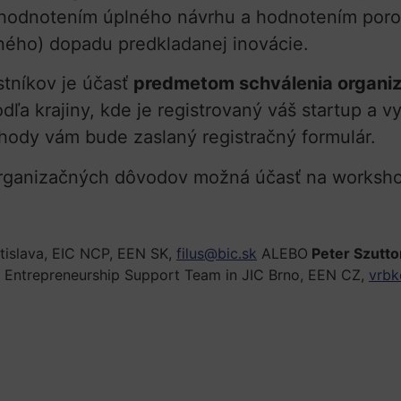
 hodnotením úplného návrhu a hodnotením poroty
ného) dopadu predkladanej inovácie.
tníkov je účasť
predmetom schválenia organiz
a krajiny, kde je registrovaný váš startup a vys
hody vám bude zaslaný registračný formulár.
z organizačných dôvodov možná účasť na worksh
ratislava, EIC NCP, EEN SK,
filus@bic.sk
ALEBO
Peter Szutto
g Entrepreneurship Support Team in JIC Brno, EEN CZ,
vrbk