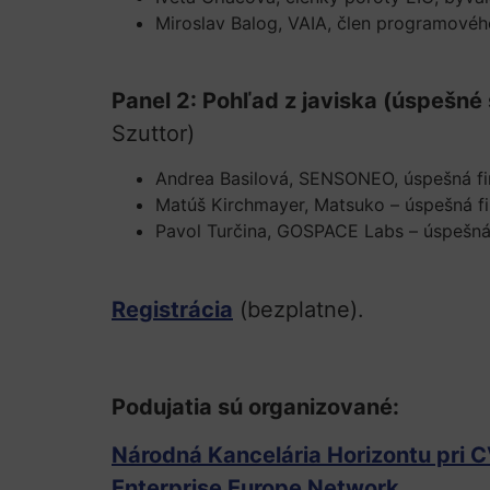
Miroslav Balog, VAIA, člen programové
Panel 2: Pohľad z javiska (úspešné 
Szuttor)
Andrea Basilová, SENSONEO, úspešná fir
Matúš Kirchmayer, Matsuko – úspešná fir
Pavol Turčina, GOSPACE Labs – úspešná 
Registrácia
(bezplatne).
Podujatia sú organizované:
Národná Kancelária Horizontu pri 
Enterprise Europe Network