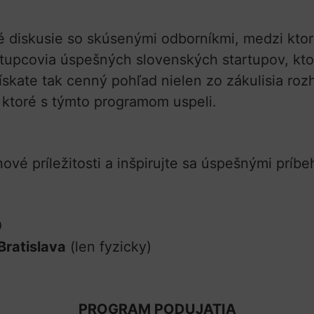
 diskusie so skúsenými odborníkmi, medzi ktor
upcovia úspešných slovenských startupov, ktoré
skate tak cenný pohľad nielen zo zákulisia roz
, ktoré s týmto programom uspeli.
nové príležitosti a inšpirujte sa úspešnými príbe
0
Bratislava
(len fyzicky)
PROGRAM PODUJATIA