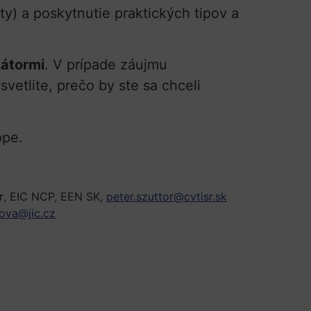
) a poskytnutie praktických tipov a
átormi
. V prípade záujmu
vetlite, prečo by ste sa chceli
ope.
r
, EIC NCP, EEN SK,
peter.szuttor@cvtisr.sk
ova@jic.cz