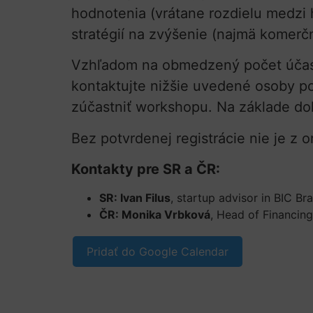
hodnotenia (vrátane rozdielu medzi
stratégií na zvýšenie (najmä komerč
Vzhľadom na obmedzený počet účas
kontaktujte nižšie uvedené osoby podľ
zúčastniť workshopu. Na základe do
Bez potvrdenej registrácie nie je 
Kontakty pre SR a ČR:
SR: Ivan Filus
, startup advisor in BIC B
ČR: Monika Vrbková
, Head of Financin
Pridať do Google Calendar