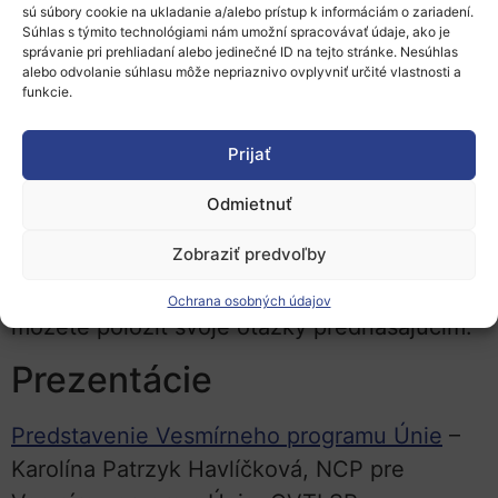
sú súbory cookie na ukladanie a/alebo prístup k informáciám o zariadení.
vesmírnej kancelárie (SARIO). Zaujímavým
Súhlas s týmito technológiami nám umožní spracovávať údaje, ako je
správanie pri prehliadaní alebo jedinečné ID na tejto stránke. Nesúhlas
vstupom bude aj
panelová diskusia
alebo odvolanie súhlasu môže nepriaznivo ovplyvniť určité vlastnosti a
s úspešnými účastníkmi
v obidvoch
funkcie.
európskych programoch – Horizont Európa
Prijať
a Vesmírny program Únie.
Odmietnuť
Program podujatia
Zobraziť predvoľby
Na webinár
sa vopred registrujte
vo
formulári pod textom. Počas registrácie
Ochrana osobných údajov
môžete položiť svoje otázky prednášajúcim.
Prezentácie
Predstavenie Vesmírneho programu Únie
–
Karolína Patrzyk Havlíčková, NCP pre