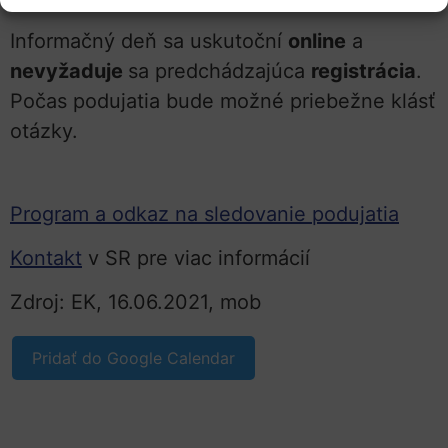
Informačný deň sa uskutoční
online
a
nevyžaduje
sa predchádzajúca
registrácia
.
Počas podujatia bude možné priebežne klásť
otázky.
Program a odkaz na sledovanie podujatia
Kontakt
v SR pre viac informácií
Zdroj: EK, 16.06.2021, mob
Pridať do Google Calendar