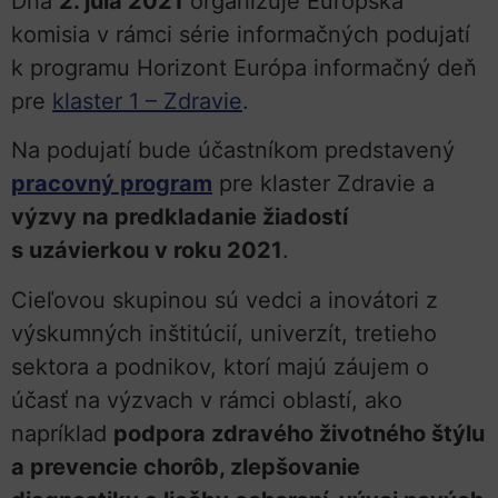
Dňa
2. júla 2021
organizuje Európska
komisia v rámci série informačných podujatí
k programu Horizont Európa informačný deň
pre
klaster 1 – Zdravie
.
Na podujatí bude účastníkom predstavený
pracovný program
pre klaster Zdravie a
výzvy na predkladanie žiadostí
s uzávierkou v roku 2021
.
Cieľovou skupinou sú vedci a inovátori z
výskumných inštitúcií, univerzít, tretieho
sektora a podnikov, ktorí majú záujem o
účasť na výzvach v rámci oblastí, ako
napríklad
podpora zdravého životného štýlu
a prevencie chorôb, zlepšovanie