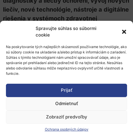
diagnostiky a liečby ochorení, vývoj nových
liečiv, nové technológie, nástroje a digitálne
riešenia v systémoch zdravotnej
starostlivosti
a pod.
Spravujte súhlas so súbormi
cookie
Prezentované budú výzvy v týchto
Na poskytovanie tých najlepších skúseností používame technológie, ako
destináciách:
sú súbory cookie na ukladanie a/alebo prístup k informáciám o zariadení.
Súhlas s týmito technológiami nám umožní spracovávať údaje, ako je
Zostať zdravý v rýchlo meniacej sa spoločnosti
správanie pri prehliadaní alebo jedinečné ID na tejto stránke. Nesúhlas
Život a práca v zdraviu prospešnom prostredí
alebo odvolanie súhlasu môže nepriaznivo ovplyvniť určité vlastnosti a
funkcie.
Boj proti chorobám a znižovanie zaťaženia
chorobami
Zabezpečenie prístupu k inovatívnej, udržateľnej a
Prijať
vysoko kvalitnej zdravotnej starostlivosti
Odmietnuť
Plné využitie potenciálu nových nástrojov,
technológií a digitálnych riešení pre zdravú
Zobraziť predvoľby
spoločnosť
Zachovanie inovatívneho, udržateľného a globálne
Ochrana osobných údajov
konkurencieschopného zdravotníckeho priemyslu