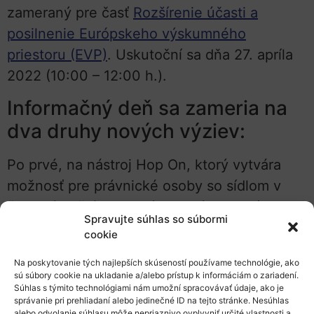
zameraný pre časť
Rozšírenie účasti a
posilnenie Európskeho výskumného
priestoru (EVP)
. Uskutoční sa dňa 27. apríla
2022 (10:00 – 12:00 h.).
Informačný deň sa zameria na
dva druhy nových výziev:
Po prvé, na nástroj Hop On, ktorý vytvára
možnosť pre právnické osoby so sídlom v
členských štátoch s nízkou výkonnosťou v
Spravujte súhlas so súbormi
oblasti výskumu a inovácií zapojiť sa do už
cookie
vybraných akcií.
Na poskytovanie tých najlepších skúseností používame technológie, ako
sú súbory cookie na ukladanie a/alebo prístup k informáciám o zariadení.
Po druhé, výzva ERA Talents, ktorej cieľom
Súhlas s týmito technológiami nám umožní spracovávať údaje, ako je
je prilákať viac talentov v oblasti VaI s
správanie pri prehliadaní alebo jedinečné ID na tejto stránke. Nesúhlas
alebo odvolanie súhlasu môže nepriaznivo ovplyvniť určité vlastnosti a