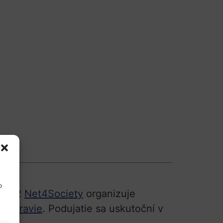
o
stra 2
Net4Society
organizuje
r
i Zdravie
. Podujatie sa uskutoční v