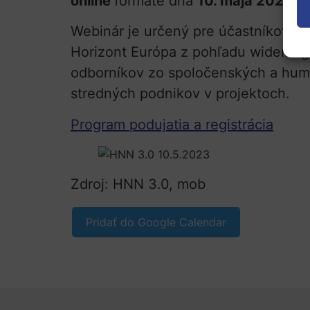
online
formáte dňa
10. mája 2023 v 
Webinár je určený pre účastníkov z t
Horizont Európa z pohľadu widening 
odborníkov zo spoločenských a huma
stredných podnikov v projektoch.
Program podujatia a registrácia
Zdroj: HNN 3.0, mob
Pridať do Google Calendar