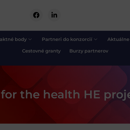
aktné body
Partneri do konzorcií
Aktuálne
Cestovné granty
Burzy partnerov
for the health HE proj