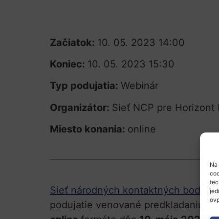
Začiatok:
10. 05. 2023 14:00
Koniec:
10. 05. 2023 15:30
Typ podujatia:
Webinár
Organizátor:
Sieť NCP pre Horizont
Miesto konania:
online
Na 
coo
tec
Sieť národných kontaktných bodov pr
jed
ovp
podujatie venované predkladaniu pr