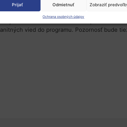
čase 14:00 – 15:30 h
.
Prijať
Odmietnuť
Zobraziť predvoľb
zv.
widening krajín
(vrátane Slovenska) a zame
Ochrana osobných údajov
krajín. Bude sa venovať interdisciplinárnemu c
nitných vied do programu. Pozornosť bude tie