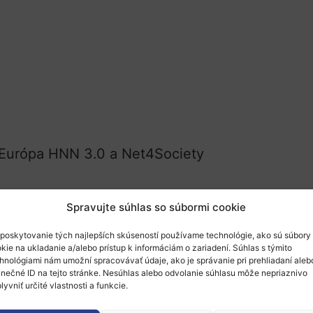
 Európa HNN 3.0 a Net4Society
Spravujte súhlas so súbormi cookie
poskytovanie tých najlepších skúseností používame technológie, ako sú súbory
kie na ukladanie a/alebo prístup k informáciám o zariadení. Súhlas s týmito
hnológiami nám umožní spracovávať údaje, ako je správanie pri prehliadaní aleb
e klaster Zdravie
v spolupráci s projektom kla
inečné ID na tejto stránke. Nesúhlas alebo odvolanie súhlasu môže nepriaznivo
lyvniť určité vlastnosti a funkcie.
ojektových návrhov v rámci výziev 2024 v
klast