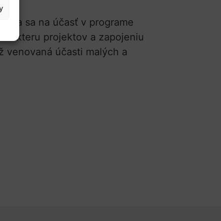
y
riava sa na účasť v programe
harakteru projektov a zapojeniu
ž venovaná účasti malých a