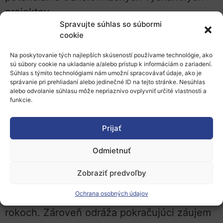
projektov.
Spravujte súhlas so súbormi
Rozsah účasti poukazuje na stály vysoko
cookie
konkurenčný charakter programu. Výzva
Na poskytovanie tých najlepších skúseností používame technológie, ako
zaznamenala:
sú súbory cookie na ukladanie a/alebo prístup k informáciám o zariadení.
Súhlas s týmito technológiami nám umožní spracovávať údaje, ako je
správanie pri prehliadaní alebo jedinečné ID na tejto stránke. Nesúhlas
2.103 žiadostí,
alebo odvolanie súhlasu môže nepriaznivo ovplyvniť určité vlastnosti a
12.399 účastníkov,
funkcie.
4.633 unikátnych organizácií.
Prijať
Odmietnuť
Pretrvávajúci záujem ukazuje, že schéma
EIC Pathfinder zostáva pre európsku
Zobraziť predvoľby
výskumnú komunitu veľmi atraktívna, napriek
Ochrana osobných údajov
veľmi nízkej úspešnosti v predchádzajúcich
rokoch. Zároveň odráža pokračujúci záujem