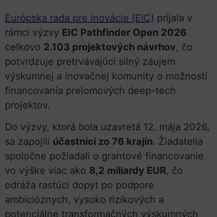
Európska rada pre inovácie (EIC)
prijala v
rámci výzvy
EIC Pathfinder Open 2026
celkovo
2.103 projektových návrhov
, čo
potvrdzuje pretrvávajúci silný záujem
výskumnej a inovačnej komunity o možnosti
financovania prelomových deep-tech
projektov.
Do výzvy, ktorá bola uzavretá 12. mája 2026,
sa zapojili
účastníci zo 76 krajín
. Žiadatelia
spoločne požiadali o grantové financovanie
vo výške viac ako
8,2 miliardy EUR
, čo
odráža rastúci dopyt po podpore
ambicióznych, vysoko rizikových a
potenciálne transformačných výskumných