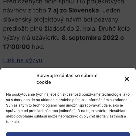
Predložených bolo spolu 116 projektových
návrhov z toho
7 aj zo Slovenska
. Jeden
slovenský projektový návrh bol pozvaný
predložiť plnú žiadosť do 2. kola. Druhé kolo
výzvy má uzávierku
8. septembra 2022 o
17:00:00
hod.
Link na výzvu
Capacity building to strengthen networks of
Spravujte súhlas so súbormi
cookie
higher education institutions and
cooperation with surrounding ecosystems
Na poskytovanie tých najlepších skúseností používame technológie, ako
sú súbory cookie na ukladanie a/alebo prístup k informáciám o zariadení.
Výzva HORIZON-WIDERA-2021-ACCESS-05
Súhlas s týmito technológiami nám umožní spracovávať údaje, ako je
správanie pri prehliadaní alebo jedinečné ID na tejto stránke. Nesúhlas
– European Excellence Initiative (EEI), ktorej
alebo odvolanie súhlasu môže nepriaznivo ovplyvniť určité vlastnosti a
funkcie.
cieľom je podpora transformácie vysokého
školstva a okolitých ekosystémov.