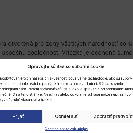
ia otvorená pre ženy všetkých národností so s
li úspešnú spoločnosť. Víťazka je ocenená sumou 
ur.
Spravujte súhlas so súbormi cookie
elsko), spoluzakladateľka spoločnosti Oxolife, 
poskytovanie tých najlepších skúseností používame technológie, ako sú súbory
denia embrya a zjednodušením liečby neplodnos
kie na ukladanie a/alebo prístup k informáciám o zariadení. Súhlas s týmito
hnológiami nám umožní spracovávať údaje, ako je správanie pri prehliadaní aleb
elgicko).
inečné ID na tejto stránke. Nesúhlas alebo odvolanie súhlasu môže nepriaznivo
lyvniť určité vlastnosti a funkcie.
Prijať
Odmietnuť
Zobraziť predvoľb
ňuje výnimočné inovátorky do 35 rokov. Víťazk
mami 30.000 a 20.000 eur.
Ochrana osobných údajov