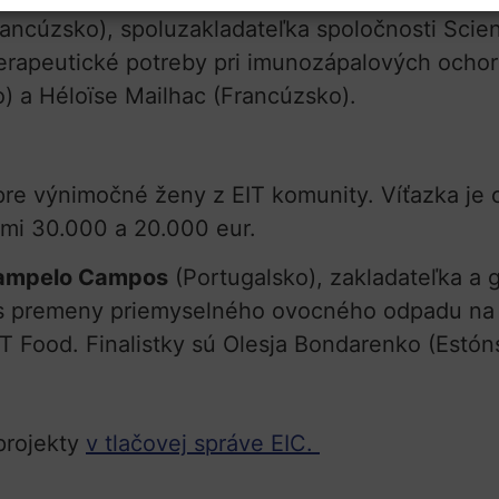
ancúzsko), spoluzakladateľka spoločnosti Scien
terapeutické potreby pri imunozápalových ochor
 a Héloïse Mailhac (Francúzsko).
pre výnimočné ženy z EIT komunity. Víťazka je
mami 30.000 a 20.000 eur.
Campelo Campos
(Portugalsko), zakladateľka a g
es premeny priemyselného ovocného odpadu na 
IT Food. Finalistky sú Olesja Bondarenko (Estón
 projekty
v tlačovej správe EIC.