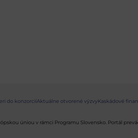
eri do konzorcií
Aktuálne otvorené výzvy
Kaskádové fina
urópskou úniou v rámci Programu Slovensko. Portál pr