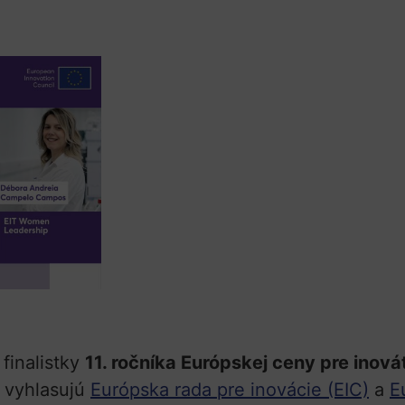
finalistky
11. ročníka Európskej ceny pre inov
e vyhlasujú
Európska rada pre inovácie (EIC)
a
E