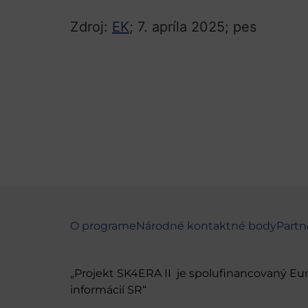
Zdroj:
EK
; 7. apríla 2025; pes
O programe
Národné kontaktné body
Partn
„Projekt SK4ERA II je spolufinancovaný E
informácií SR“