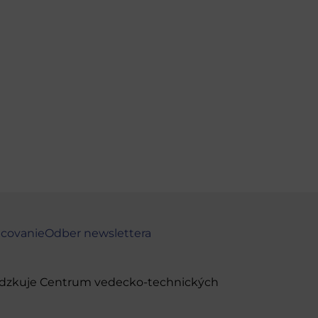
ncovanie
Odber newslettera
evádzkuje Centrum vedecko-technických