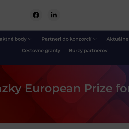
aktné body
Partneri do konzorcií
Aktuálne
Cestovné granty
Burzy partnerov
ťazky European Prize 