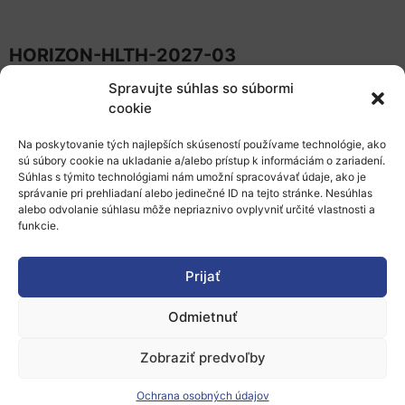
HORIZON-HLTH-2027-03
Spravujte súhlas so súbormi
Otvorenie výzvy: 3. jún 2027
cookie
Uzávierka:
16. september 2027
Na poskytovanie tých najlepších skúseností používame technológie, ako
sú súbory cookie na ukladanie a/alebo prístup k informáciám o zariadení.
Súhlas s týmito technológiami nám umožní spracovávať údaje, ako je
Aj napriek tomu, že pracovný program
správanie pri prehliadaní alebo jedinečné ID na tejto stránke. Nesúhlas
alebo odvolanie súhlasu môže nepriaznivo ovplyvniť určité vlastnosti a
vstupuje do záverečnej fázy schvaľovania,
funkcie.
až do jeho oficiálneho prijatia Európskou
komisiou sú možné zmeny v obsahu aj
Prijať
harmonograme výziev
. Žiadateľom preto
Odmietnuť
odporúčame priebežne sledovať aktuálne
informácie a pri príprave projektových
Zobraziť predvoľby
návrhov zohľadniť
predbežný charakter
Ochrana osobných údajov