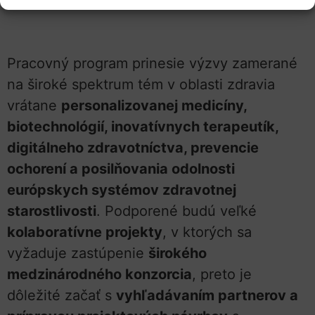
zverejnených dokumentov
.
Pracovný program prinesie výzvy zamerané
na široké spektrum tém v oblasti zdravia
vrátane
personalizovanej medicíny,
biotechnológií, inovatívnych terapeutík,
digitálneho zdravotníctva, prevencie
ochorení a posilňovania odolnosti
európskych systémov zdravotnej
starostlivosti
. Podporené budú veľké
kolaboratívne projekty
, v ktorých sa
vyžaduje zastúpenie
širokého
medzinárodného konzorcia
, preto je
dôležité začať s
vyhľadávaním partnerov a