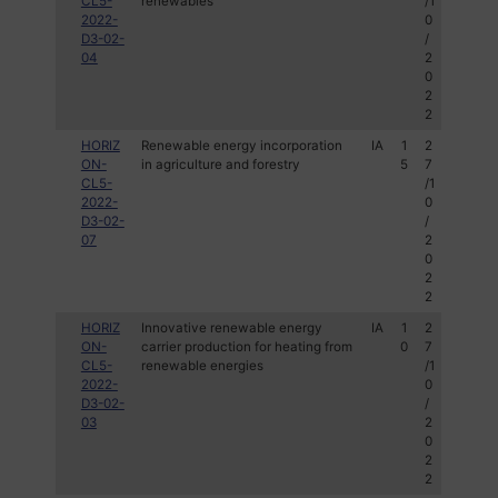
CL5-
renewables
/1
2022-
0
D3-02-
/
04
2
0
2
2
HORIZ
Renewable energy incorporation
IA
1
2
ON-
in agriculture and forestry
5
7
CL5-
/1
2022-
0
D3-02-
/
07
2
0
2
2
HORIZ
Innovative renewable energy
IA
1
2
ON-
carrier production for heating from
0
7
CL5-
renewable energies
/1
2022-
0
D3-02-
/
03
2
0
2
2