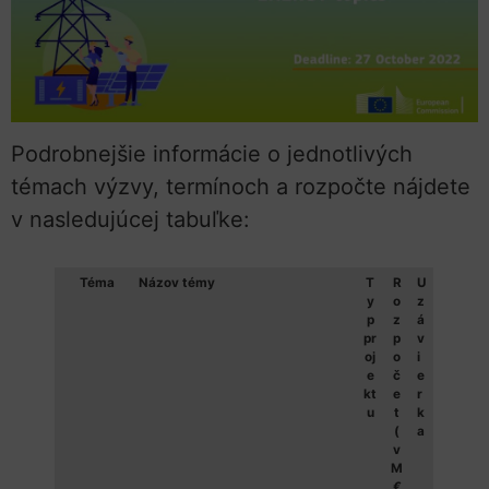
Podrobnejšie informácie o jednotlivých
témach výzvy, termínoch a rozpočte nájdete
v nasledujúcej tabuľke:
Téma
Názov témy
T
R
U
y
o
z
p
z
á
pr
p
v
oj
o
i
e
č
e
kt
e
r
u
t
k
(
a
v
M
€