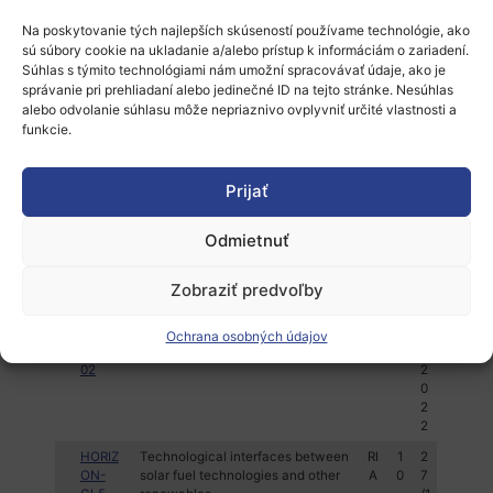
08
2
0
Na poskytovanie tých najlepších skúseností používame technológie, ako
2
sú súbory cookie na ukladanie a/alebo prístup k informáciám o zariadení.
2
Súhlas s týmito technológiami nám umožní spracovávať údaje, ako je
správanie pri prehliadaní alebo jedinečné ID na tejto stránke. Nesúhlas
HORIZ
Digital solutions for defining
RI
9
2
alebo odvolanie súhlasu môže nepriaznivo ovplyvniť určité vlastnosti a
ON-
synergies in international
A
7
funkcie.
CL5-
renewable energy value chains
/1
2022-
0
D3-02-
/
Prijať
01
2
0
2
Odmietnuť
2
HORIZ
AU-EU Energy System Modelling
RI
5
2
Zobraziť predvoľby
ON-
A
7
CL5-
/1
2022-
0
Ochrana osobných údajov
D3-02-
/
02
2
0
2
2
HORIZ
Technological interfaces between
RI
1
2
ON-
solar fuel technologies and other
A
0
7