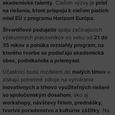
akademické talenty
. Cieľom výzvy je
prísť
na riešenia, ktoré prispejú k cieľom piatich
misií EÚ z programu Horizont Európa.
Štvordňové podujatie
spája začínajúcich
výskumných pracovníkov vo veku od
21 do
35 rokov a ponúka rozsiahly program, na
ktorého tvorbe sa podieľajú akademická
obec, podnikatelia a priemysel.
Účastníci budú rozdelení do
malých tímov
a
získajú potrebné zdroje na vytváranie
inovatívnych a trhovo využiteľných riešení
so spoločenským dosahom
, ako aj
workshopy, návštevy firiem, prednášky,
tvorivé poradenstvo a kultúrne zážitky
. Na