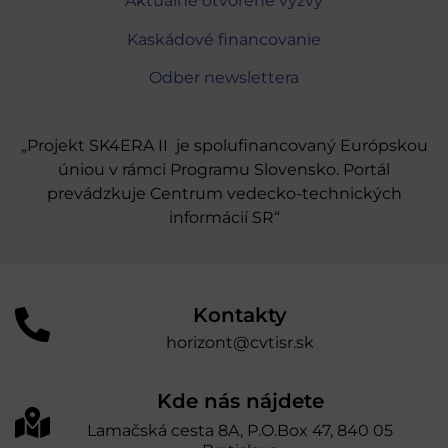
Aktuálne otvorené výzvy
Kaskádové financovanie
Odber newslettera
„Projekt SK4ERA II je spolufinancovaný Európskou
úniou v rámci Programu Slovensko. Portál
prevádzkuje Centrum vedecko-technických
informácií SR“
Kontakty
horizont@cvtisr.sk
Kde nás nájdete
Lamačská cesta 8A, P.O.Box 47, 840 05