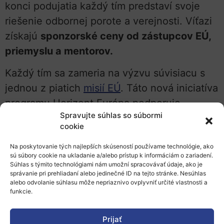
konci podujatia každý tím predstaví svoje
riešenie odbornej porote a verejnosti. Víťazi
získajú
sponzorské ceny od zástupcov EÚ,
priemyslu a mentorov.
Každý tím sa zameria na výzvu súvisiacu s
jednou z piatich
misií EÚ
. Táto nová iniciatíva
programu Horizont Európa podporuje
Spravujte súhlas so súbormi
výskum s cieľom nájsť odpovede na niektoré
cookie
z najväčších výziev, ktorým v súčasnosti
čelíme:
Na poskytovanie tých najlepších skúseností používame technológie, ako
sú súbory cookie na ukladanie a/alebo prístup k informáciám o zariadení.
Súhlas s týmito technológiami nám umožní spracovávať údaje, ako je
boj proti rakovine,
správanie pri prehliadaní alebo jedinečné ID na tejto stránke. Nesúhlas
alebo odvolanie súhlasu môže nepriaznivo ovplyvniť určité vlastnosti a
prispôsobenie sa zmene klímy,
funkcie.
ochrana oceánov, morí a vôd,
život v ekologickejších mestách,
Prijať