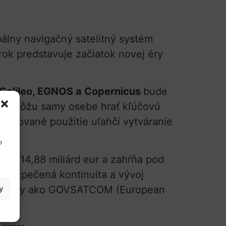
álny navigačný satelitný systém
rok predstavuje začiatok novej éry
Galileo, EGNOS a Copernicus
bude
ógie môžu samy osebe hrať kľúčovú
ombinované použitie uľahčí vytváranie
o
eme 14,88 miliárd eur a zahŕňa pod
abezpečená kontinuita a vývoj
iniciatívy ako GOVSATCOM (European
y
).