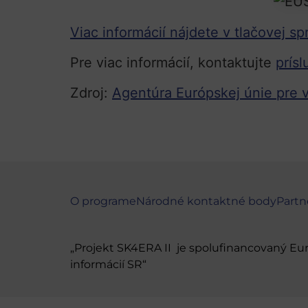
Viac informácií nájdete v tlačovej 
Pre viac informácií, kontaktujte
prís
Zdroj:
Agentúra Európskej únie pre
O programe
Národné kontaktné body
Partn
„Projekt SK4ERA II je spolufinancovaný E
informácií SR“