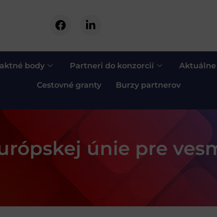
aktné body
Partneri do konzorcií
Aktuálne
Cestovné granty
Burzy partnerov
urópskej únie pre ves