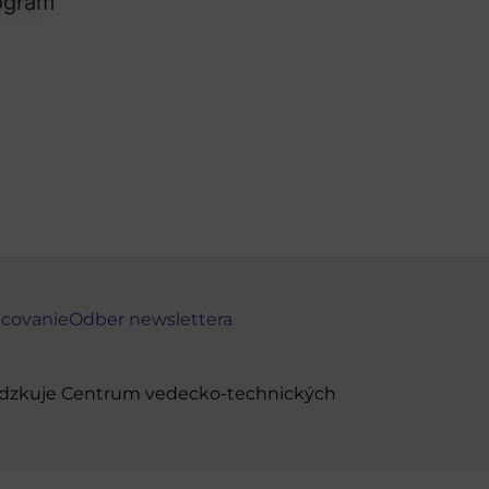
ncovanie
Odber newslettera
evádzkuje Centrum vedecko-technických