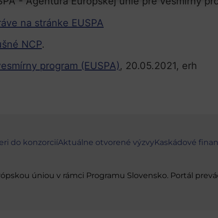
správe na stránke EUSPA
lušné NCP
.
 vesmírny program (EUSPA)
, 20.05.2021, erh
eri do konzorcií
Aktuálne otvorené výzvy
Kaskádové fina
urópskou úniou v rámci Programu Slovensko. Portál pr