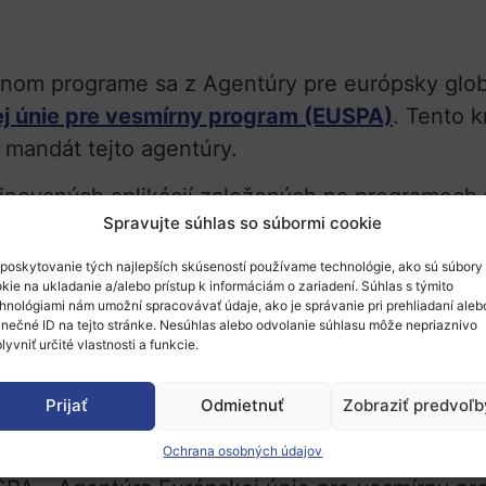
nom programe sa z Agentúry pre európsky glob
j únie pre vesmírny program (EUSPA)
. Tento k
 mandát tejto agentúry.
inovaných aplikácií založených na programoch
Spravujte súhlas so súbormi cookie
í sa tým posilňovanie synergií. Tieto technol
ej transformácie, ale skúmanie synergií a ich k
poskytovanie tých najlepších skúseností používame technológie, ako sú súbory
kie na ukladanie a/alebo prístup k informáciám o zariadení. Súhlas s týmito
 väčší dopad.
hnológiami nám umožní spracovávať údaje, ako je správanie pri prehliadaní aleb
inečné ID na tejto stránke. Nesúhlas alebo odvolanie súhlasu môže nepriaznivo
teraz najväčší rozpočet na vesmír, a to v obj
lyvniť určité vlastnosti a funkcie.
tivity EÚ. V rámci Vesmírneho programu EÚ je z
icus, Galileo a EGNOS, ale podporí tiež nové 
Prijať
Odmietnuť
Zobraziť predvoľb
nications) a SSA (Space Situational Awareness
Ochrana osobných údajov