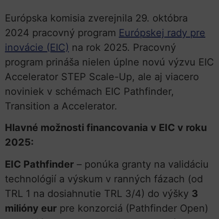
Európska komisia zverejnila 29. októbra
2024 pracovný program
Európskej rady pre
inovácie (EIC)
na rok 2025. Pracovný
program prináša nielen úplne novú výzvu EIC
Accelerator STEP Scale-Up, ale aj viacero
noviniek v schémach EIC Pathfinder,
Transition a Accelerator.
Hlavné možnosti financovania v EIC v roku
2025:
EIC Pathfinder
– ponúka granty na validáciu
technológií a výskum v ranných fázach (od
TRL 1 na dosiahnutie TRL 3/4) do výšky
3
milióny eur
pre konzorciá (Pathfinder Open)