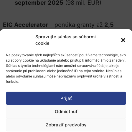
september 2025
(98 mil. EUR)
EIC Accelerator
– ponúka granty až
2,5
milióna eur
a investície
0,5 až 10 miliónov
Spravujte súhlas so súbormi
eur
pre individuálnych žiadateľov – startupy,
cookie
malé a stredné podniky (vrátane spin-offov)
Na poskytovanie tých najlepších skúseností používame technológie, ako
a mid-cap podniky (do 499 zamestnancov)
sú súbory cookie na ukladanie a/alebo prístup k informáciám o zariadení.
Súhlas s týmito technológiami nám umožní spracovávať údaje, ako je
na dokončenie vývoja a škálovanie inovácií
správanie pri prehliadaní alebo jedinečné ID na tejto stránke. Nesúhlas
alebo odvolanie súhlasu môže nepriaznivo ovplyvniť určité vlastnosti a
(TRL 6 – 8) vo forme otvorenej výzvy EIC
funkcie.
Accelerator Open a tematických výziev EIC
Accelerator Challenges.
Prijať
Uzávierka pre krátke žiadosti (short
Odmietnuť
proposal):
priebežne
Zobraziť predvoľby
Uzávierka pre plné žiadosti (full