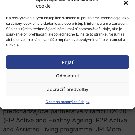
cookie
organizačných a politických inovácií.
Na poskytovanie tých najlepších skúseností používame technológie, ako
Typ partnerstva:
Spoločne financované
sú súbory cookie na ukladanie a/alebo prístup k informáciám o zariadení.
Súhlas s týmito technológiami nám umožní spracovávať údaje, ako je
Partnermi môžu byť:
Verejné zdravotnícke
správanie pri prehliadaní alebo jedinečné ID na tejto stránke. Nesúhlas
alebo odvolanie súhlasu môže nepriaznivo ovplyvniť určité vlastnosti a
inštitúcie na národnej a regionálne úrovni;
funkcie.
súkromné spoločnosti a filantropické
organizácie; farmaceutické spoločnosti, IKT
Prijať
priemysel a spoločnosti zaoberajúce sa
Odmietnuť
diagnostikou
Zobraziť predvoľby
Nadväznosť na predchádzajúce
partnerstvo v H2020:
Nadväzuje na
Ochrana osobných údajov
predchádzajúce partnerstvá v rámci H2020
(EIP Active and Healthy Ageing; P2P Active
and Assisted Living programme; JPI More