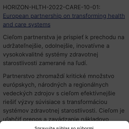
HORIZON-HLTH-2022-CARE-10-01:
European partnership on transforming health
and care systems
Cieľom partnerstva je prispieť k prechodu na
udržateľnejšie, odolnejšie, inovatívne a
vysokokvalitné systémy zdravotnej
starostlivosti zamerané na ľudí.
Partnerstvo zhromaždí kritické množstvo
európskych, národných a regionálnych
vedeckých zdrojov s cieľom efektívnejšie
riešiť výzvy súvisiace s transformáciou
systémov zdravotnej starostlivosti. Cieľom je
uľahčiť prenos a zavádzanie nákladovo
efektívnych technologických, servisných,
Spravujte súhlas so súbormi