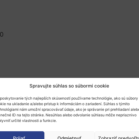
00
Spravujte súhlas so súbormi cookie
poskytovanie tých najlepších skúseností používame technológie, ako sú súbory
zvy programu Horizon Europe v oblasti „INDUS
kie na ukladanie a/alebo prístup k informáciám o zariadení. Súhlas s týmito
íderstva v klimaticky neutrálnych, cirkulárnyc
hnológiami nám umožní spracovávať údaje, ako je správanie pri prehliadaní aleb
inečné ID na tejto stránke. Nesúhlas alebo odvolanie súhlasu môže nepriaznivo
lyvniť určité vlastnosti a funkcie.
 prístupy k opätovnej výrobe (remanufacturing)
Prijať
Odmietnuť
Zobraziť predvoľb