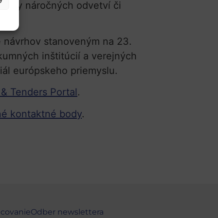
eticky náročných odvetví či
e návrhov stanoveným na 23.
umných inštitúcií a verejných
iál európskeho priemyslu.
& Tenders Portal
.
é kontaktné body
.
ncovanie
Odber newslettera