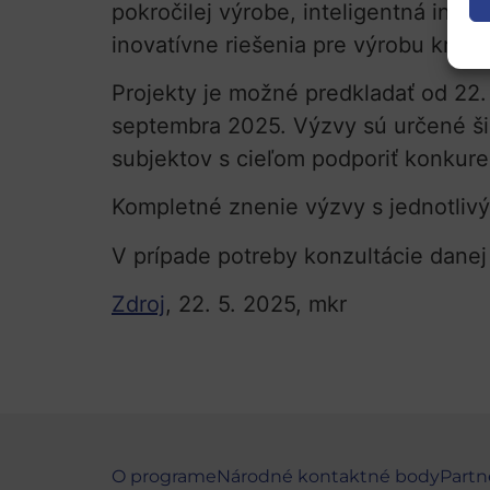
pokročilej výrobe, inteligentná inte
inovatívne riešenia pre výrobu kritic
Projekty je možné predkladať od 2
septembra 2025. Výzvy sú určené šir
subjektov s cieľom podporiť konkure
Kompletné znenie výzvy s jednotliv
V prípade potreby konzultácie danej
Zdroj
, 22. 5. 2025, mkr
O programe
Národné kontaktné body
Partn