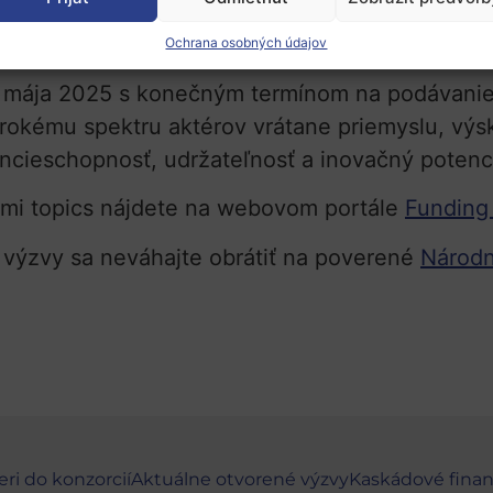
grácia technológií s nulovými emisiami do energ
kých surovín a materiálov.
Ochrana osobných údajov
2. mája 2025 s konečným termínom na podávani
okému spektru aktérov vrátane priemyslu, výsk
ncieschopnosť, udržateľnosť a inovačný potenc
ými topics nájdete na webovom portále
Funding 
 výzvy sa neváhajte obrátiť na poverené
Národn
eri do konzorcií
Aktuálne otvorené výzvy
Kaskádové fina