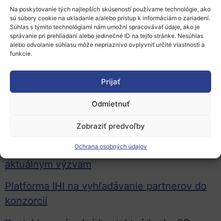
increase hospital efficiency
Na poskytovanie tých najlepších skúseností používame technológie, ako
Topic 4: Strengthening the European translational
sú súbory cookie na ukladanie a/alebo prístup k informáciám o zariadení.
research ecosystem for advanced therapy
Súhlas s týmito technológiami nám umožní spracovávať údaje, ako je
správanie pri prehliadaní alebo jedinečné ID na tejto stránke. Nesúhlas
medicinal products (ATMPs) for rare diseases
alebo odvolanie súhlasu môže nepriaznivo ovplyvniť určité vlastnosti a
Topic 5: Digital health technologies for the
funkcie.
prevention and personalised management of
mental disorders and their long-term health
Prijať
consequences
Odmietnuť
Text výzvy
Zobraziť predvoľby
Guide for Applicants
Ochrana osobných údajov
Záznamy z informačných podujatí IHI k
aktuálnym výzvam
Platforma IHI na vyhľadávanie partnerov do
konzorcií