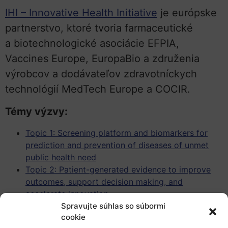
IHI – Innovative Health Initiative
je európske
partnerstvo, ktoré tvoria farmaceutické
a biotechnologické asociácie EFPIA,
Vaccines Europe, EuropaBio a združenia
výrobcov a dodávateľov zdravotníckych
technológií MedTech Europe a COCIR.
Témy výzvy:
Topic 1: Screening platform and biomarkers for
prediction and prevention of diseases of unmet
public health need
Topic 2: Patient-generated evidence to improve
outcomes, support decision making, and
accelerate innovation
Topic 3: Combining hospital interventional
Spravujte súhlas so súbormi
cookie
approaches to improve patient outcomes and