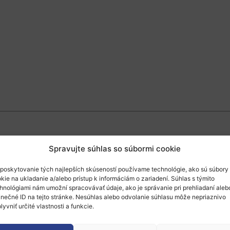
 programu
Accelerate
sa zameriava na podporu, 
Spravujte súhlas so súbormi cookie
h hráčov v európskom výrobnom ekosystéme. Pr
poskytovanie tých najlepších skúseností používame technológie, ako sú súbory
iešeniami a technológiami, ktoré riešia kritick
kie na ukladanie a/alebo prístup k informáciám o zariadení. Súhlas s týmito
hnológiami nám umožní spracovávať údaje, ako je správanie pri prehliadaní aleb
toru stať sa efektívnejším, odolnejším, zelen
inečné ID na tejto stránke. Nesúhlas alebo odvolanie súhlasu môže nepriaznivo
matické okruhy definované vo výzve
a byť
na 
lyvniť určité vlastnosti a funkcie.