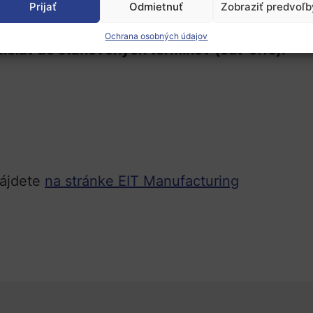
Prijať
Odmietnuť
Zobraziť predvoľb
ktorý môže žiadať jeden podnik je do 500 000 
Ochrana osobných údajov
ielať do stanovených termínov (cut-offs):
nájdete
na stránke EIT Manufacturing