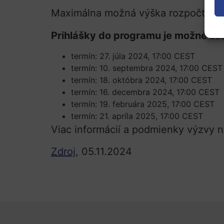
Maximálna možná výška rozpočtu, o 
Prihlášky do programu je možné zas
termín: 27. júla 2024, 17:00 CEST
termín: 10. septembra 2024, 17:00 CEST
termín: 18. októbra 2024, 17:00 CEST
termín: 16. decembra 2024, 17:00 CEST
termín: 19. februára 2025, 17:00 CEST
termín: 21. apríla 2025, 17:00 CEST
Viac informácií a podmienky výzvy 
Zdroj
, 05.11.2024