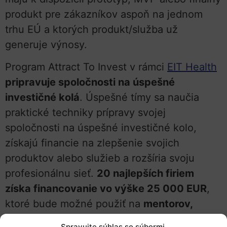
produkt pre zákazníkov aspoň na jednom
trhu EÚ a ktorých produkt/služba už
generuje výnosy.
Program Attract To Invest v rámci
EIT Health
pripravuje spoločnosti na úspešné
investičné kolá
. Úspešné tímy sa naučia
praktické techniky prípravy svojej
spoločnosti na úspešné investičné kolo,
získajú financie na zlepšenie svojich
produktov alebo služieb a rozšíria svoju
profesionálnu sieť.
20 najlepších firiem
získa financovanie vo výške 25 000 EUR
,
ktoré bude možné použiť na
mentorov,
cestovné náklady a na rozvoj
Spravujte súhlas so súbormi