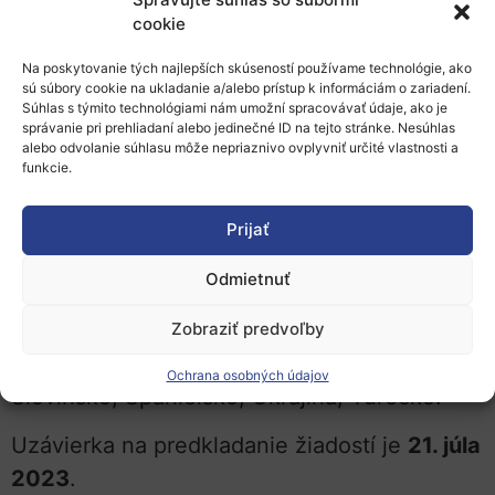
produktov/služieb
. Súčasťou projektových
cookie
aktivít bude aj účasť na tzv.
Fundraising
Na poskytovanie tých najlepších skúseností používame technológie, ako
Bootcamp
(predpokladaný dátum konania:
sú súbory cookie na ukladanie a/alebo prístup k informáciám o zariadení.
Súhlas s týmito technológiami nám umožní spracovávať údaje, ako je
18. – 29. 9. 2023).
správanie pri prehliadaní alebo jedinečné ID na tejto stránke. Nesúhlas
alebo odvolanie súhlasu môže nepriaznivo ovplyvniť určité vlastnosti a
Oprávnené sú podniky, ktoré sú registrované
funkcie.
ako právnická osoba v jednej z týchto krajín:
Bulharsko, Chorvátsko, Cyprus, Česká
Prijať
republika, Estónsko, Grécko, Maďarsko,
Odmietnuť
Taliansko, Lotyšsko, Litva, Malta, Čierna
Hora, Severné Macedónsko, Poľsko,
Zobraziť predvoľby
Portugalsko, Rumunsko, Srbsko,
Slovensko
,
Ochrana osobných údajov
Slovinsko, Španielsko, Ukrajina, Turecko.
Uzávierka na predkladanie žiadostí je
21. júla
2023
.