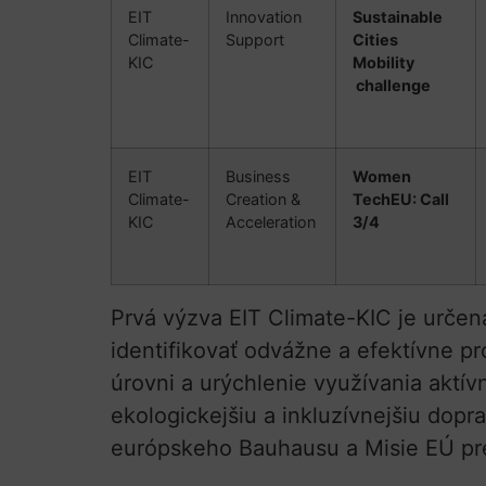
EIT
Innovation
Sustainable
Climate-
Support
Cities
KIC
Mobility
challenge
EIT
Business
Women
Climate-
Creation &
TechEU: Call
KIC
Acceleration
3/4
Prvá výzva EIT Climate-KIC je určen
identifikovať odvážne a efektívne p
úrovni a urýchlenie využívania aktívn
ekologickejšiu a inkluzívnejšiu dop
európskeho Bauhausu a Misie EÚ pre 