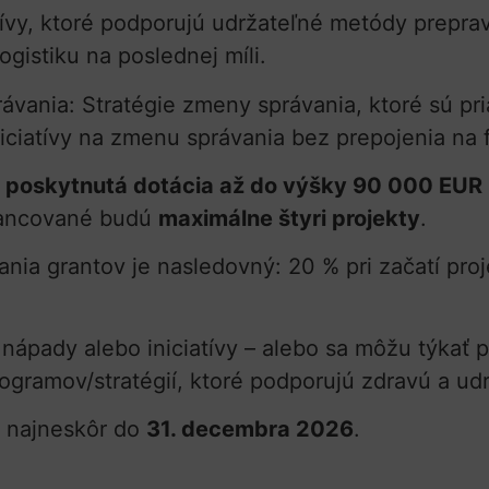
iatívy, ktoré podporujú udržateľné metódy prepr
ogistiku na poslednej míli.
rávania: Stratégie zmeny správania, ktoré sú p
 iniciatívy na zmenu správania bez prepojenia n
 poskytnutá dotácia až do výšky 90 000 EUR
nancované budú
maximálne štyri projekty
.
a grantov je nasledovný: 20 % pri začatí proj
pady alebo iniciatívy – alebo sa môžu týkať p
ogramov/stratégií, ktoré podporujú zdravú a ud
ť najneskôr do
31. decembra 2026
.