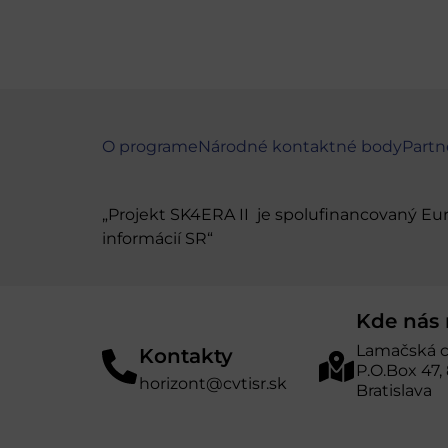
O programe
Národné kontaktné body
Partn
„Projekt SK4ERA II je spolufinancovaný E
informácií SR“
Kde nás 
Lamačská c
Kontakty
P.O.Box 47,
horizont@cvtisr.sk
Bratislava