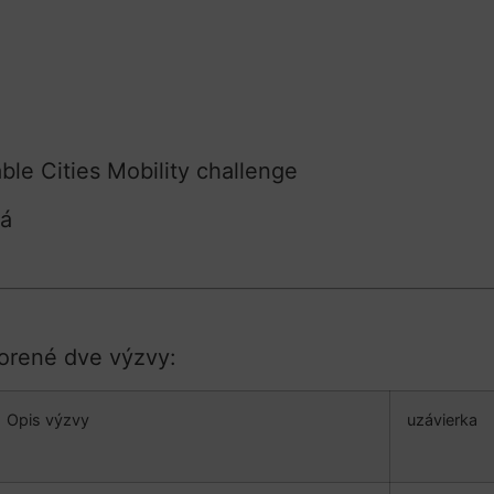
ble Cities Mobility challenge
ká
vorené dve výzvy:
Opis výzvy
uzávierka