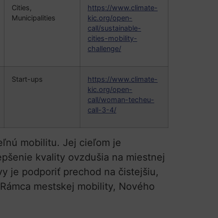
Cities,
https://www.climate-
Municipalities
kic.org/open-
call/sustainable-
cities-mobility-
challenge/
Start-ups
https://www.climate-
kic.org/open-
call/woman-techeu-
call-3-4/
nú mobilitu. Jej cieľom je
epšenie kvality ovzdušia na miestnej
vy je podporiť prechod na čistejšiu,
, Rámca mestskej mobility, Nového