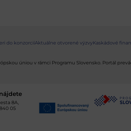
eri do konzorcií
Aktuálne otvorené výzvy
Kaskádové fina
urópskou úniou v rámci Programu Slovensko. Portál pr
nájdete
esta 8A,
 840 05