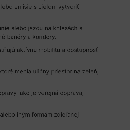
lebo emisie s cieľom vytvoriť
anie alebo jazdu na kolesách a
é bariéry a koridory.
ostňujú aktívnu mobilitu a dostupnosť
ktoré menia uličný priestor na zeleň,
opravy, ako je verejná doprava,
e alebo iným formám zdieľanej