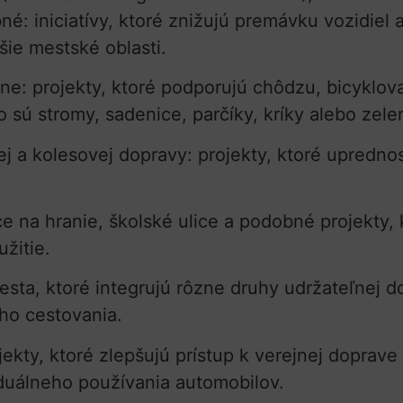
 iniciatívy, ktoré znižujú premávku vozidiel a
šie mestské oblasti.
ne: projekty, ktoré podporujú chôdzu, bicyklov
 sú stromy, sadenice, parčíky, kríky alebo zelen
ickej a kolesovej dopravy: projekty, ktoré upredn
ce na hranie, školské ulice a podobné projekty, 
žitie.
esta, ktoré integrujú rôzne druhy udržateľnej d
eho cestovania.
ojekty, ktoré zlepšujú prístup k verejnej doprav
viduálneho používania automobilov.