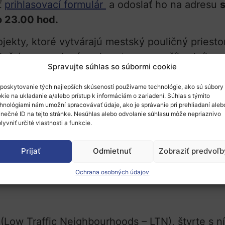
ť
prihlasovací formulár
a odoslať ho na adresu
o 23.00 hod.
ekty, ktoré vytvárajú mestský pouličný priesto
leň (napr. sadové prvky, stromy, parčíky, kríky,
Spravujte súhlas so súbormi cookie
mu, kvalitu života, biodiverzitu a udržateľnú d
poskytovanie tých najlepších skúseností používame technológie, ako sú súbory
priamo
zastupiteľstvá, samosprávy, obce aleb
kie na ukladanie a/alebo prístup k informáciám o zariadení. Súhlas s týmito
hnológiami nám umožní spracovávať údaje, ako je správanie pri prehliadaní aleb
a mali by mať politickú podporu predstaviteľov ob
inečné ID na tejto stránke. Nesúhlas alebo odvolanie súhlasu môže nepriaznivo
lyvniť určité vlastnosti a funkcie.
otenciálu vplyvu, učenia sa a možnosti replikác
ívne zmeniť myslenie ľudí a životné prostredie n
Prijať
Odmietnuť
Zobraziť predvoľb
om rýchlejšieho posunu miest smerom k zdravš
Ochrana osobných údajov
y (Low Traffic Neighbourhoods – LTN), štvrte s 