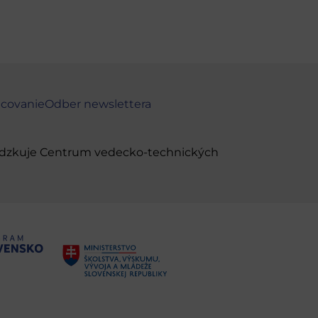
ncovanie
Odber newslettera
evádzkuje Centrum vedecko-technických