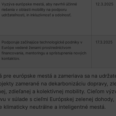
Vyzýva európske mestá, aby navrhli účinné
12.3.2025
riešenia v oblasti mobility na podporu
udržateľnosti, in inkluzívnosť a odolnosť.
Podporuje začínajúce technologické podniky v
17.3.2025
Európe vedené ženami prostredníctvom
financovania, mentoringu a sprístupnenia nových
kontaktov.
á pre európske mestá a zameriava sa na udržateľ
rojekty zamerané na dekarbonizáciu dopravy, zl
ej, zdieľanej a kolektívnej mobility. Cieľom výz
ravu v súlade s cieľmi Európskej zelenej dohody
klimaticky neutrálne a inteligentné mestá.