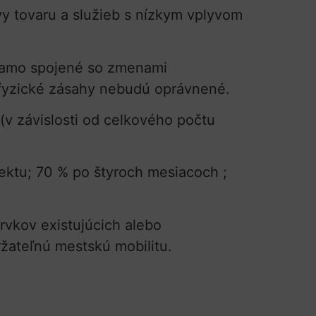
avy tovaru a služieb s nízkym vplyvom
riamo spojené so zmenami
a fyzické zásahy nebudú oprávnené.
(v závislosti od celkového počtu
ektu; 70 % po štyroch mesiacoch ;
rvkov existujúcich alebo
ržateľnú mestskú mobilitu.