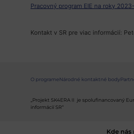
Pracovný program EIE na roky 2023
Kontakt v SR pre viac informácií: Pet
O programe
Národné kontaktné body
Partn
„Projekt SK4ERA II je spolufinancovaný E
informácií SR“
Kde nás 