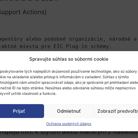
upport Actions)
agentúry alebo podobné organizácie, národné a 
taktné miesta pre EIC Plug-in schémy.
Spravujte súhlas so súbormi cookie
poskytovanie tých najlepších skúseností používame technológie, ako sú súbory
ých osôb,
kie na ukladanie a/alebo prístup k informáciám o zariadení. Súhlas s týmito
átoch alebo krajinách pridružených k programu Horizont Eu
hnológiami nám umožní spracovávať údaje, ako je správanie pri prehliadaní aleb
 „umierneného“ alebo „rozvíjajúceho sa“ inovátora a aspoň j
inečné ID na tejto stránke. Nesúhlas alebo odvolanie súhlasu môže nepriaznivo
lyvniť určité vlastnosti a funkcie.
delávaciu inštitúciu alebo výskumnú organizáciu a min. j
Prijať
Odmietnuť
Zobraziť predvoľb
Ochrana osobných údajov
rispejú min. k štyrom alebo viacerým z nasled