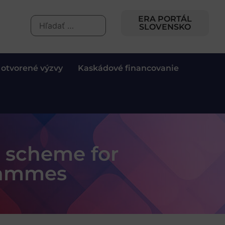
ERA PORTÁL
SLOVENSKO
 otvorené výzvy
Kaskádové financovanie
t scheme for
grammes