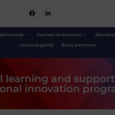
aktné body
Partneri do konzorcií
Aktuálne
Cestovné granty
Burzy partnerov
l learning and suppor
ional innovation pro