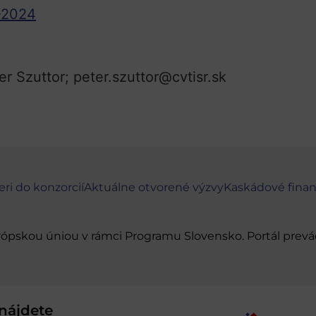
-2024
er Szuttor; peter.szuttor@cvtisr.sk
eri do konzorcií
Aktuálne otvorené výzvy
Kaskádové fina
urópskou úniou v rámci Programu Slovensko. Portál pr
nájdete