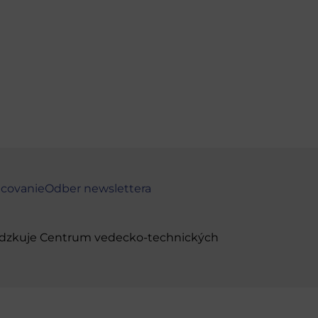
ncovanie
Odber newslettera
evádzkuje Centrum vedecko-technických