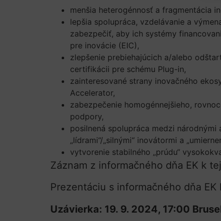
menšia heterogénnosť a fragmentácia i
lepšia spolupráca, vzdelávanie a výmen
zabezpečiť, aby ich systémy financovani
pre inovácie (EIC),
zlepšenie prebiehajúcich a/alebo odštar
certifikácii pre schému Plug-in,
zainteresované strany inovačného ekos
Accelerator,
zabezpečenie homogénnejšieho, rovnoce
podpory,
posilnená spolupráca medzi národnými 
„lídrami“/„silnými“ inovátormi a „umierne
vytvorenie stabilného „prúdu“ vysokokva
Záznam z informačného dňa EK k te
Prezentáciu s informačného dňa EK k
Uzávierka: 19. 9. 2024, 17:00 Brus