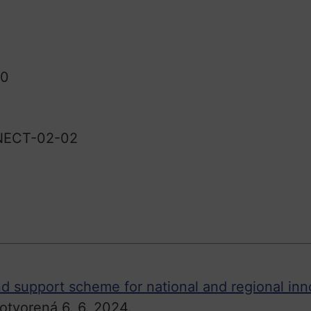
00
NECT-02-02
nd support scheme for national and regional i
tvorená 6. 6. 2024.