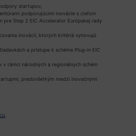
odpory startupov,
entúrami podporujúcimi inovácie s cieľom
in pre Step 2 EIC Accelerator Európskej rady
vania inovácií, ktorých kritériá vyhovujú
iadavkách a prístupe k schéme Plug-in EIC
v v rámci národných a regionálnych schém
startupmi, predovšetkým medzi inovačnými
ku
.