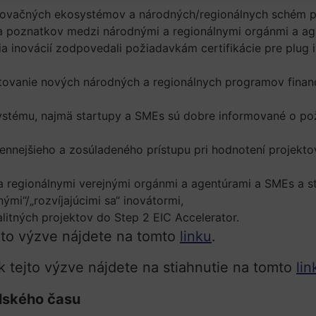
novačných ekosystémov a národných/regionálnych schém p
a poznatkov medzi národnými a regionálnymi orgánmi a ag
a inovácií zodpovedali požiadavkám certifikácie pre plug 
tovanie nových národných a regionálnych programov financo
ystému, najmä startupy a SMEs sú dobre informované o pož
nnejšieho a zosúladeného prístupu pri hodnotení projekto
a regionálnymi verejnými orgánmi a agentúrami a SMEs a 
nými“/„rozvíjajúcimi sa“ inovátormi,
litných projektov do Step 2 EIC Accelerator.
jto výzve nájdete na tomto
linku
.
 tejto výzve nájdete na stiahnutie na tomto
lin
elského času