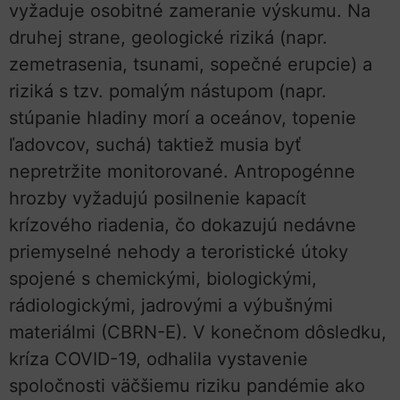
vyžaduje osobitné zameranie výskumu. Na
druhej strane, geologické riziká (napr.
zemetrasenia, tsunami, sopečné erupcie) a
riziká s tzv. pomalým nástupom (napr.
stúpanie hladiny morí a oceánov, topenie
ľadovcov, suchá) taktiež musia byť
nepretržite monitorované. Antropogénne
hrozby vyžadujú posilnenie kapacít
krízového riadenia, čo dokazujú nedávne
priemyselné nehody a teroristické útoky
spojené s chemickými, biologickými,
rádiologickými, jadrovými a výbušnými
materiálmi (CBRN-E). V konečnom dôsledku,
kríza COVID-19, odhalila vystavenie
spoločnosti väčšiemu riziku pandémie ako