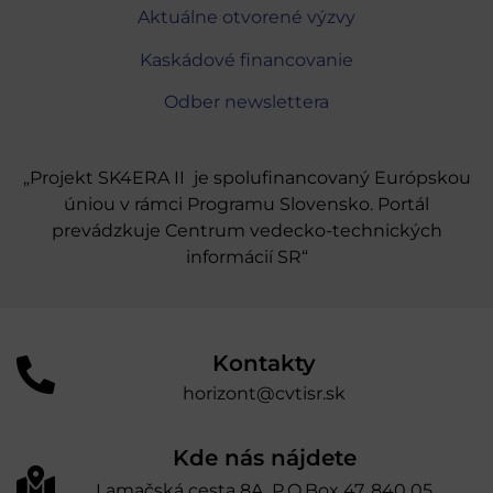
Aktuálne otvorené výzvy
Kaskádové financovanie
Odber newslettera
„Projekt SK4ERA II je spolufinancovaný Európskou
úniou v rámci Programu Slovensko. Portál
prevádzkuje Centrum vedecko-technických
informácií SR“
Kontakty
horizont@cvtisr.sk
Kde nás nájdete
Lamačská cesta 8A, P.O.Box 47, 840 05