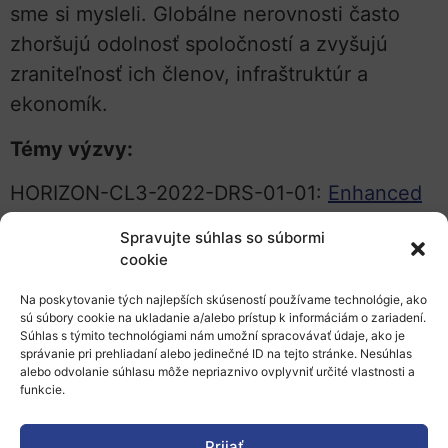
sme si mysleli. Globálne nerovnosti často
zhoršujú odolnosť spoločností a zvyšujú
zraniteľnosť ich členov, infraštruktúr a
ekonomík.
Témy výzvy:
HORIZON-CL3-2022-DRS-01-01:
Enhanced
citizen preparedness in the event of a
Spravujte súhlas so súbormi
disaster or crisis-related emergency
cookie
HORIZON-CL3-2022-DRS-01-02:
Enhanced
Na poskytovanie tých najlepších skúseností používame technológie, ako
sú súbory cookie na ukladanie a/alebo prístup k informáciám o zariadení.
preparedness and management of High-
Súhlas s týmito technológiami nám umožní spracovávať údaje, ako je
Impact Low-Probability or unexpected
správanie pri prehliadaní alebo jedinečné ID na tejto stránke. Nesúhlas
alebo odvolanie súhlasu môže nepriaznivo ovplyvniť určité vlastnosti a
events
funkcie.
HORIZON-CL3-2022-DRS-01-03:
Improved
Prijať