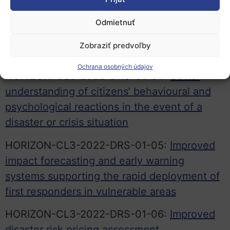
quality assurance / quality control of data
used in decision-making related to risk
Odmietnuť
management of natural hazards, accidents
Zobraziť predvoľby
and CBRN events
Ochrana osobných údajov
HORIZON-CL3-2022-DRS-01-04:
Better
understanding of citizens’ behavioural and
psychological reactions in the event of a
disaster or crisis situation
HORIZON-CL3-2022-DRS-01-05:
Improved
impact forecasting and early warning
systems supporting the rapid deployment of
first responders in vulnerable areas
HORIZON-CL3-2022-DRS-01-06:
Improved
disaster risk pricing assessment