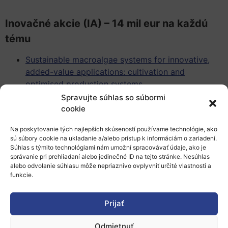
Inovačné akcie (IA) – 14 mil eur na každú
tému
Sustainable macroalgae systems for innovative,
added-value applications: cultivation and
optimised production systems
Safe and Sustainable by Design (SSbD) bio-based
Spravujte súhlas so súbormi
solutions to replace hazardous conventional
cookie
chemicals for textiles production
Na poskytovanie tých najlepších skúseností používame technológie, ako
Scaling-up nutritional proteins from alternative
sú súbory cookie na ukladanie a/alebo prístup k informáciám o zariadení.
sources
Súhlas s týmito technológiami nám umožní spracovávať údaje, ako je
Cost-effective and robust continuous biotech bio-
správanie pri prehliadaní alebo jedinečné ID na tejto stránke. Nesúhlas
alebo odvolanie súhlasu môže nepriaznivo ovplyvniť určité vlastnosti a
based processes
funkcie.
SSbD bio-based polymers/copolymers unlocking
new market applications
Prijať
Odmietnuť