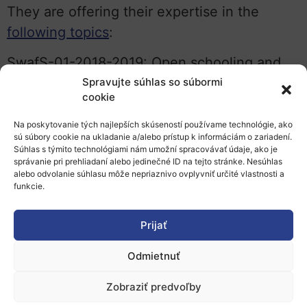
They are offering their expertise in the
following topics
:
SwafS-01-2018-2019: Open schooling and
collaboration on science education
Spravujte súhlas so súbormi
cookie
SwafS-05-2018-2019: Grounding RRI
Na poskytovanie tých najlepších skúseností používame technológie, ako
practices in research and innovation funding
sú súbory cookie na ukladanie a/alebo prístup k informáciám o zariadení.
Súhlas s týmito technológiami nám umožní spracovávať údaje, ako je
and performing organisations
správanie pri prehliadaní alebo jedinečné ID na tejto stránke. Nesúhlas
alebo odvolanie súhlasu môže nepriaznivo ovplyvniť určité vlastnosti a
SwafS-14-2018-2019: Supporting the
funkcie.
development of territorial Responsible
Research and Innovation
Prijať
SwafS-15-2018-2019: Exploring and
Odmietnuť
supporting citizen science.
Zobraziť predvoľby