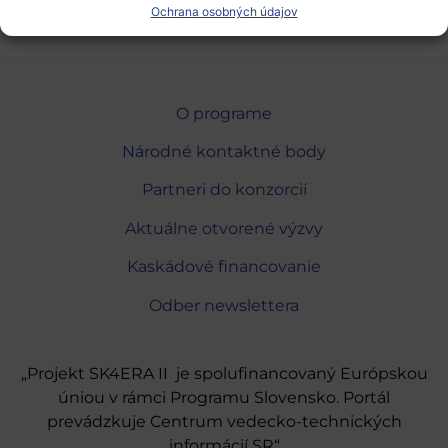
Ochrana osobných údajov
O programe
Národné kontaktné body
Partneri do konzorcií
Aktuálne otvorené výzvy
Kaskádové financovanie
Odber newslettera
„Projekt SK4ERA II je spolufinancovaný Európskou
úniou v rámci Programu Slovensko. Portál
prevádzkuje Centrum vedecko-technických
informácií SR“