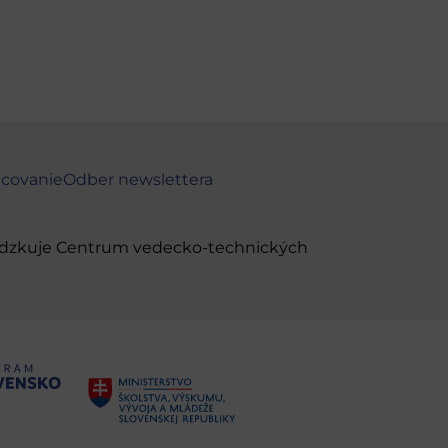
ncovanie
Odber newslettera
evádzkuje Centrum vedecko-technických