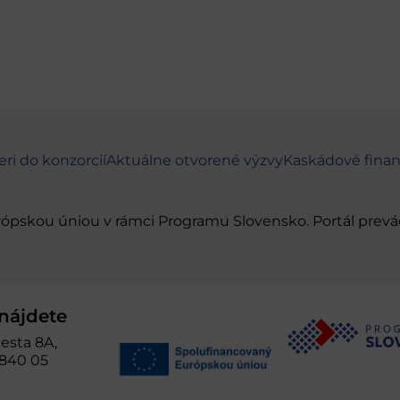
eri do konzorcií
Aktuálne otvorené výzvy
Kaskádové fina
urópskou úniou v rámci Programu Slovensko. Portál pr
nájdete
esta 8A,
 840 05