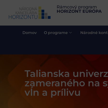
Rámcový program
HORIZONT EURÓPA
Domov
O programe
Národné kont
Talianska univer
zameraného na s
vĺn a prílivu