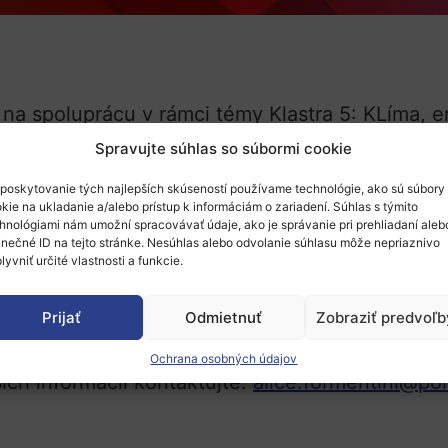
 na spoluprácu v rámci témy Klastra 5: KLíma, en
Spravujte súhlas so súbormi cookie
žnej talianskej univerzity
Politecnico di Milano
, 
my
HORIZON-CL5-2027-02-D3-09: Innovative te
poskytovanie tých najlepších skúseností používame technológie, ako sú súbory
kie na ukladanie a/alebo prístup k informáciám o zariadení. Súhlas s týmito
stems
.
hnológiami nám umožní spracovávať údaje, ako je správanie pri prehliadaní aleb
inečné ID na tejto stránke. Nesúhlas alebo odvolanie súhlasu môže nepriaznivo
expertíze nájdete v priloženom formulári:
Poli
lyvniť určité vlastnosti a funkcie.
šírite medzi relevantných partnerov, odborné si
Prijať
Odmietnuť
Zobraziť predvoľb
Ochrana osobných údajov
ích informácií kontaktujte:
alice.formentini@poli