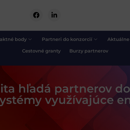
aktné body
Partneri do konzorcií
Aktuálne
Cestovné granty
Burzy partnerov
zita hľadá partnerov d
ystémy využívajúce e