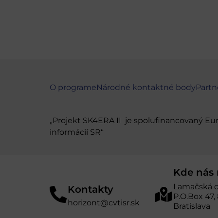
O programe
Národné kontaktné body
Partn
„Projekt SK4ERA II je spolufinancovaný E
informácií SR“
Kde nás 
Lamačská c
Kontakty
P.O.Box 47,
horizont@cvtisr.sk
Bratislava