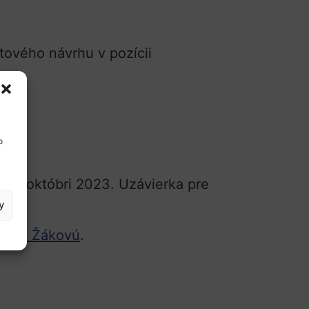
tového návrhu v pozícii
o
né v októbri 2023. Uzávierka pre
y
Elenu Žákovú
.