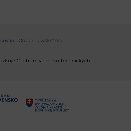
ncovanie
Odber newslettera
evádzkuje Centrum vedecko-technických