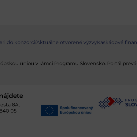
eri do konzorcií
Aktuálne otvorené výzvy
Kaskádové fina
urópskou úniou v rámci Programu Slovensko. Portál pr
nájdete
esta 8A,
 840 05