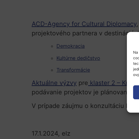
ACD-Agency for Cultural Diplomacy
projektového partnera v destináciác
Demokracia
Na 
Kultúrne dedičstvo
coo
tec
jed
Transformácie
ovp
Aktuálne výzvy
pre
klaster 2 – Kultú
podávanie projektov je plánovaná na
V prípade záujmu o konzultáciu ko
17.1.2024, elz