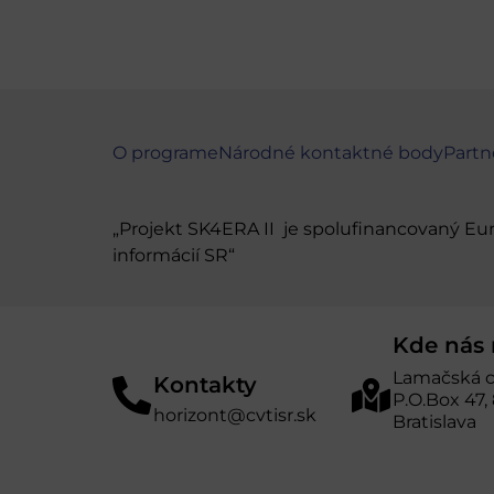
O programe
Národné kontaktné body
Partn
„Projekt SK4ERA II je spolufinancovaný E
informácií SR“
Kde nás 
Lamačská c
Kontakty
P.O.Box 47,
horizont@cvtisr.sk
Bratislava