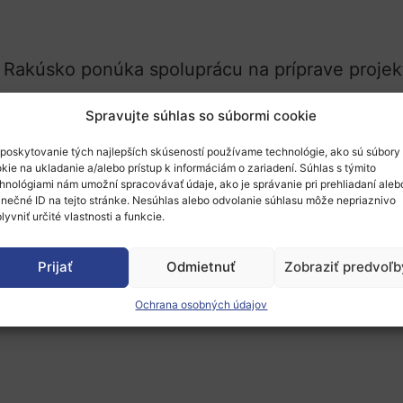
, Rakúsko ponúka spoluprácu na príprave projek
h:
Spravujte súhlas so súbormi cookie
poskytovanie tých najlepších skúseností používame technológie, ako sú súbory
kie na ukladanie a/alebo prístup k informáciám o zariadení. Súhlas s týmito
hnológiami nám umožní spracovávať údaje, ako je správanie pri prehliadaní aleb
inečné ID na tejto stránke. Nesúhlas alebo odvolanie súhlasu môže nepriaznivo
lyvniť určité vlastnosti a funkcie.
ra, tvorivosť a inkluzívna spoločnosť
boli otvore
 7. 2.2024, 17:00 h.
Prijať
Odmietnuť
Zobraziť predvoľb
ntaktujte zodpovedný
národný kontaktný bod – 
Ochrana osobných údajov