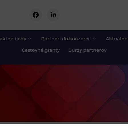
aktné body
Partneri do konzorcií
Aktuálne
Cestovné granty
Burzy partnerov