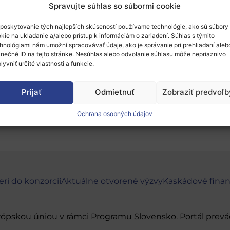
Spravujte súhlas so súbormi cookie
poskytovanie tých najlepších skúseností používame technológie, ako sú súbory
kie na ukladanie a/alebo prístup k informáciám o zariadení. Súhlas s týmito
á projektových partnerov na spoluprácu v nasled
hnológiami nám umožní spracovávať údaje, ako je správanie pri prehliadaní aleb
ibility.
inečné ID na tejto stránke. Nesúhlas alebo odvolanie súhlasu môže nepriaznivo
lyvniť určité vlastnosti a funkcie.
o kontakty vo
formulári
alebo
príslušné NCP
.
Prijať
Odmietnuť
Zobraziť predvoľb
Ochrana osobných údajov
eri do konzorcií
Aktuálne otvorené výzvy
Kaskádové fina
urópskou úniou v rámci Programu Slovensko. Portál pr