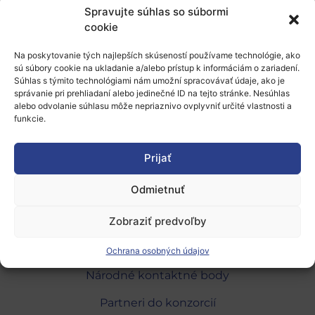
penetration experiments, making drug and
Spravujte súhlas so súbormi
cookie
cosmetic formulations, 3D bioprinting/3D cell
culturing for artificial skins
Na poskytovanie tých najlepších skúseností používame technológie, ako
sú súbory cookie na ukladanie a/alebo prístup k informáciám o zariadení.
Súhlas s týmito technológiami nám umožní spracovávať údaje, ako je
správanie pri prehliadaní alebo jedinečné ID na tejto stránke. Nesúhlas
alebo odvolanie súhlasu môže nepriaznivo ovplyvniť určité vlastnosti a
V prípade záujmu sa obráťte priamo na
funkcie.
kontakt uvedený v
ponuke
.
Prijať
Odmietnuť
Zobraziť predvoľby
O programe
Ochrana osobných údajov
Národné kontaktné body
Partneri do konzorcií