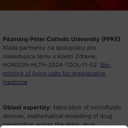
Pázmány Péter Catholic University (PPKE)
hľadá partnerov na spoluprácu pre
nasledujúcu tému v klastri Zdravie:
HORIZON-HLTH-2024-TOOL-11-02:
Bio-
printing of living cells for regenerative
medicine
Oblasť expertízy:
fabrication of microfluidic
devices, mathematical modelling of drug
penetration across the skins, drug