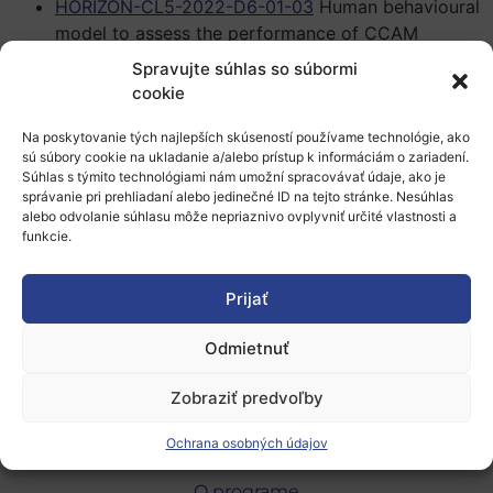
HORIZON-CL5-2022-D6-01-03
Human behavioural
model to assess the performance of CCAM
solutions compared to human driven vehicles
Spravujte súhlas so súbormi
(CCAM Partnership)
cookie
HORIZON-CL5-2022-D6-01-02
Reliable occupant
protection technologies and HMI solutions to
Na poskytovanie tých najlepších skúseností používame technológie, ako
sú súbory cookie na ukladanie a/alebo prístup k informáciám o zariadení.
ensure the safety of highly automated vehicles
Súhlas s týmito technológiami nám umožní spracovávať údaje, ako je
(CCAM Partnership)
správanie pri prehliadaní alebo jedinečné ID na tejto stránke. Nesúhlas
alebo odvolanie súhlasu môže nepriaznivo ovplyvniť určité vlastnosti a
Viac informácií o ponúkanej expertíze na
funkcie.
spoluprácu nájdete vo
formulári
.
Prijať
24.11.2021, mit
Odmietnuť
Zobraziť predvoľby
Ochrana osobných údajov
O programe