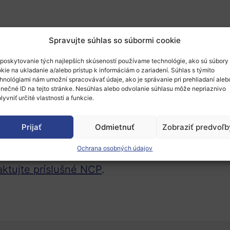
jem o zapojenie sa do programu
Horizont Euró
Spravujte súhlas so súbormi cookie
poskytovanie tých najlepších skúseností používame technológie, ako sú súbory
kie na ukladanie a/alebo prístup k informáciám o zariadení. Súhlas s týmito
úspešné skúsenosti s účasťou v rámcových prog
hnológiami nám umožní spracovávať údaje, ako je správanie pri prehliadaní aleb
inečné ID na tejto stránke. Nesúhlas alebo odvolanie súhlasu môže nepriaznivo
ktov v Horizonte 2020. Filozofická aj fakulta 
lyvniť určité vlastnosti a funkcie.
vied v Estónsku.
Prijať
Odmietnuť
Zobraziť predvoľb
r 5
a tiež pre
klaster 6
, súčasne v nich sú aj tém
vo formulári.
Ochrana osobných údajov
aktujte príslušné NCP
.