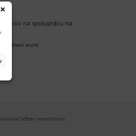
artnerov na spoluprácu na
o
globalised world
y
ncovanie
Odber newslettera