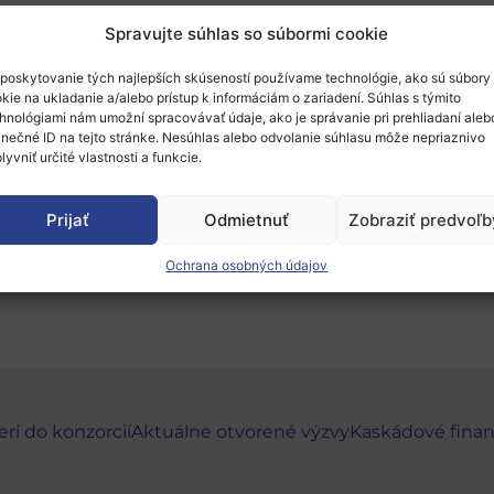
Spravujte súhlas so súbormi cookie
poskytovanie tých najlepších skúseností používame technológie, ako sú súbory
 of Arts
, Česká republika hľadá projektových p
kie na ukladanie a/alebo prístup k informáciám o zariadení. Súhlas s týmito
hnológiami nám umožní spracovávať údaje, ako je správanie pri prehliadaní aleb
inečné ID na tejto stránke. Nesúhlas alebo odvolanie súhlasu môže nepriaznivo
lyvniť určité vlastnosti a funkcie.
egies to strengthen the European linguistic capital in a 
o kontakty vo
formulári
alebo
príslušné NCP
.
Prijať
Odmietnuť
Zobraziť predvoľb
Ochrana osobných údajov
eri do konzorcií
Aktuálne otvorené výzvy
Kaskádové fina