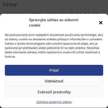
Výzvy:
HORIZON-WIDERA-2024-TALENTS-03-01:
Spravujte súhlas so súbormi
ERA Talents
cookie
HORIZON-WIDERA-2023-ACCESS-06-01:
Na poskytovanie tých najlepších skúseností používame technológie, ako
Hop on Facility
sú súbory cookie na ukladanie a/alebo prístup k informáciám o zariadení.
Súhlas s týmito technológiami nám umožní spracovávať údaje, ako je
správanie pri prehliadaní alebo jedinečné ID na tejto stránke. Nesúhlas
alebo odvolanie súhlasu môže nepriaznivo ovplyvniť určité vlastnosti a
funkcie.
Pozrite si profil
Web univerzity https://en.ktu.edu/
Prijať
Odmietnuť
Zobraziť predvoľby
Ochrana osobných údajov