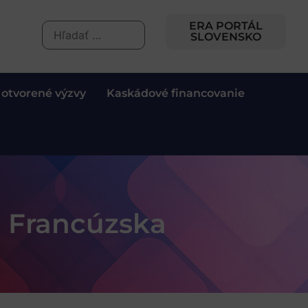
ERA PORTÁL
SLOVENSKO
 otvorené výzvy
Kaskádové financovanie
z Francúzska