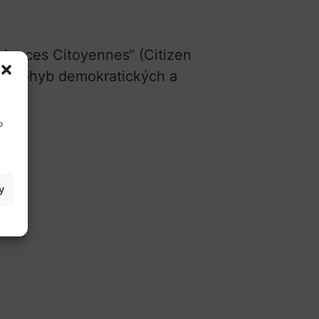
iences Citoyennes“ (Citizen
sný pohyb demokratických a
o
on
y