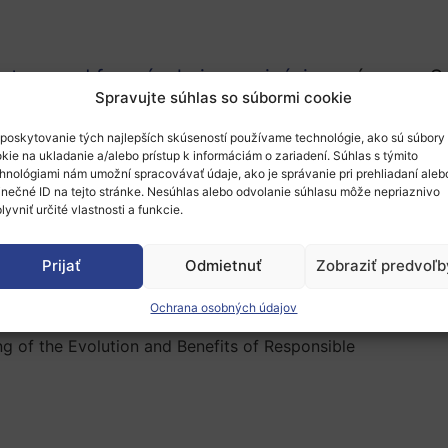
artnera od francúzskej organizácie
s názvom „Sc
Spravujte súhlas so súbormi cookie
oyennes má za cieľ podporovať a predĺžiť súča
by sa dali využiť k spoločnému blahu.
poskytovanie tých najlepších skúseností používame technológie, ako sú súbory
kie na ukladanie a/alebo prístup k informáciám o zariadení. Súhlas s týmito
hnológiami nám umožní spracovávať údaje, ako je správanie pri prehliadaní aleb
eaching ethics and research integrity
inečné ID na tejto stránke. Nesúhlas alebo odvolanie súhlasu môže nepriaznivo
tices in research and innovation funding and
lyvniť určité vlastnosti a funkcie.
elopment of territorial Responsible Research and Innovati
Prijať
Odmietnuť
Zobraziť predvoľb
orting citizen science
cation of the precautionary principle in R&I
Ochrana osobných údajov
fS knowledge base
g of the Evolution and Benefits of Responsible