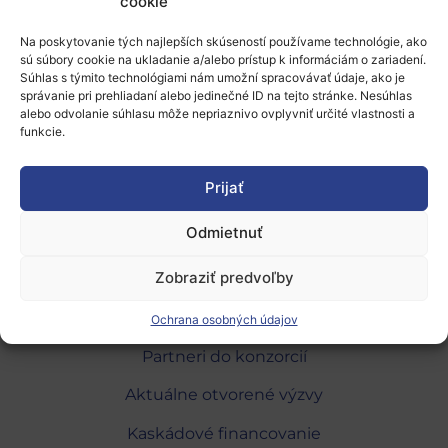
cookie
gap
SwafS-26-2020
Na poskytovanie tých najlepších skúseností používame technológie, ako
V prípade, že Vás táto ponuka zaujala,
sú súbory cookie na ukladanie a/alebo prístup k informáciám o zariadení.
kontaktujte sa priamo na organizáciu.
Súhlas s týmito technológiami nám umožní spracovávať údaje, ako je
správanie pri prehliadaní alebo jedinečné ID na tejto stránke. Nesúhlas
alebo odvolanie súhlasu môže nepriaznivo ovplyvniť určité vlastnosti a
9.12.2019, kas
funkcie.
Prijať
Odmietnuť
Zobraziť predvoľby
O programe
Národné kontaktné body
Ochrana osobných údajov
Partneri do konzorcií
Aktuálne otvorené výzvy
Kaskádové financovanie