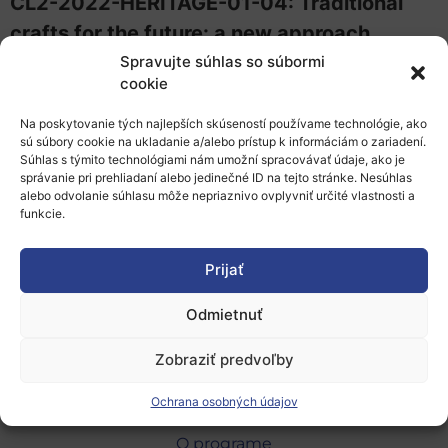
CL2-2022-HERITAGE-01-04: Traditional
crafts for the future: a new approach
Spravujte súhlas so súbormi
Prezentácia IMF
cookie
Kontaktný formulár
Na poskytovanie tých najlepších skúseností používame technológie, ako
sú súbory cookie na ukladanie a/alebo prístup k informáciám o zariadení.
Súhlas s týmito technológiami nám umožní spracovávať údaje, ako je
V prípade záujmu, kontaktujte priamo
správanie pri prehliadaní alebo jedinečné ID na tejto stránke. Nesúhlas
kontakty vo formulári alebo sa obráťte na
alebo odvolanie súhlasu môže nepriaznivo ovplyvniť určité vlastnosti a
funkcie.
príslušné NCP pre danú oblasť
aj v prípade,
že potrebujete aj viac informácii k danej
Prijať
výzve. Výzvy ešte nie sú zverejnené na FTO.
Odmietnuť
Zobraziť predvoľby
Ochrana osobných údajov
O programe