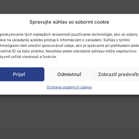
Spravujte súhlas so súbormi cookie
kú ponuku z organizácie
GND Technology z Lit
iemysel a vesmír.
poskytovanie tých najlepších skúseností používame technológie, ako sú súbory
kie na ukladanie a/alebo prístup k informáciám o zariadení. Súhlas s týmito
hnológiami nám umožní spracovávať údaje, ako je správanie pri prehliadaní aleb
ujmom o tému
HORIZON-CL4-2021-RESILIENCE-
inečné ID na tejto stránke. Nesúhlas alebo odvolanie súhlasu môže nepriaznivo
terials value chains (CSA)
lyvniť určité vlastnosti a funkcie.
o osobu uvedenú v profile.
Prijať
Odmietnuť
Zobraziť predvoľb
 kontaktovať
príslušné NCP z Národnej kancelár
Ochrana osobných údajov