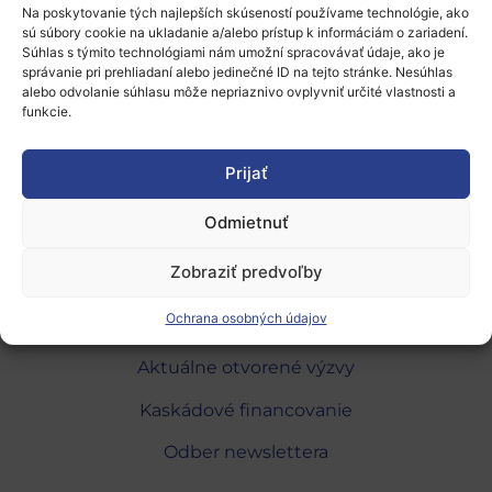
Na poskytovanie tých najlepších skúseností používame technológie, ako
Joanneum Research have strong expertise
sú súbory cookie na ukladanie a/alebo prístup k informáciám o zariadení.
Súhlas s týmito technológiami nám umožní spracovávať údaje, ako je
in research on Gender Equality.
správanie pri prehliadaní alebo jedinečné ID na tejto stránke. Nesúhlas
alebo odvolanie súhlasu môže nepriaznivo ovplyvniť určité vlastnosti a
funkcie.
Prijať
Odmietnuť
O programe
Zobraziť predvoľby
Národné kontaktné body
Ochrana osobných údajov
Partneri do konzorcií
Aktuálne otvorené výzvy
Kaskádové financovanie
Odber newslettera