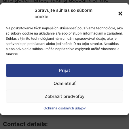
international context
Spravujte súhlas so súbormi
– SwafS-27-2017: Implementing a European
cookie
Train-the-trainers initiative with regard to
Na poskytovanie tých najlepších skúseností používame technológie, ako
Ethics and Research Integrity
sú súbory cookie na ukladanie a/alebo prístup k informáciám o zariadení.
Súhlas s týmito technológiami nám umožní spracovávať údaje, ako je
správanie pri prehliadaní alebo jedinečné ID na tejto stránke. Nesúhlas
alebo odvolanie súhlasu môže nepriaznivo ovplyvniť určité vlastnosti a
funkcie.
As you will see the organisation is quite
experienced in the programme.
Prijať
Please contact directly the Science Shop
Odmietnuť
Vienna, regarding any further questions to
Zobraziť predvoľby
the offer.
Ochrana osobných údajov
Contact details: