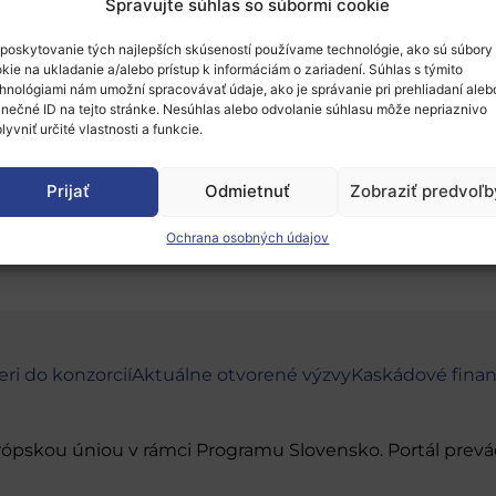
Spravujte súhlas so súbormi cookie
poskytovanie tých najlepších skúseností používame technológie, ako sú súbory
kie na ukladanie a/alebo prístup k informáciám o zariadení. Súhlas s týmito
ára konzorcium
a hľadá ďalších partnerov. Pripr
hnológiami nám umožní spracovávať údaje, ako je správanie pri prehliadaní aleb
inečné ID na tejto stránke. Nesúhlas alebo odvolanie súhlasu môže nepriaznivo
s názvom: LC-GD-5-1-2020
Green airports and po
lyvniť určité vlastnosti a funkcie.
Prijať
Odmietnuť
Zobraziť predvoľb
 záujmu kontaktujte priamo kontakt z inštitúcie
Ochrana osobných údajov
eri do konzorcií
Aktuálne otvorené výzvy
Kaskádové fina
urópskou úniou v rámci Programu Slovensko. Portál pr