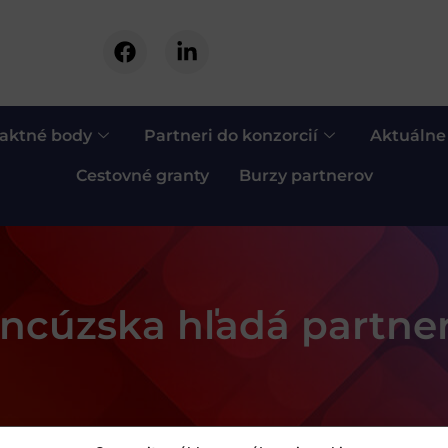
aktné body
Partneri do konzorcií
Aktuálne
Cestovné granty
Burzy partnerov
ancúzska hľadá partne