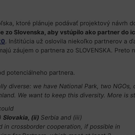
ľska, ktoré plánuje podávať projektový návrh 
e zo Slovenska, aby vstúpilo ako partner do i
20
. Inštitúcia už oslovila niekoľko partnerov a
e majú záujem o partnera zo SLOVENSKA. Preto n
od potenciálneho partnera.
ially diverse: we have National Park, two NGOs
nland. We want to keep this diversity. More is 
could
i)
Slovakia, (ii)
Serbia and (iii)
in crossborder cooperation, if possible in