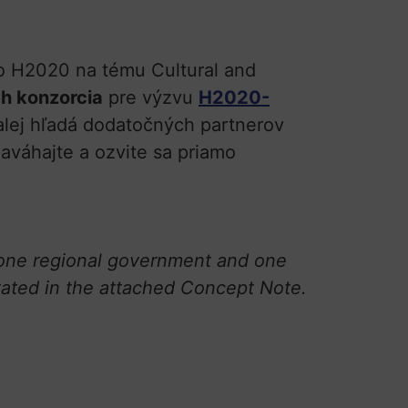
do H2020 na tému Cultural and
ch konzorcia
pre výzvu
H2020-
 ďalej hľadá dodatočných partnerov
aváhajte a ozvite sa priamo
, one regional government and one
stated in the attached Concept Note.