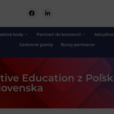
aktné body
Partneri do konzorcií
Aktuálne
Cestovné granty
Burzy partnerov
ative Education z Poľs
Slovenska