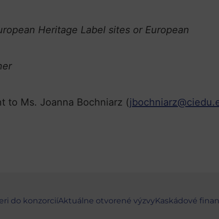
European Heritage Label sites or European
her
nt to Ms. Joanna Bochniarz (
jbochniarz@ciedu.
eri do konzorcií
Aktuálne otvorené výzvy
Kaskádové fina