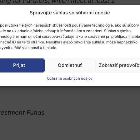
king for Partners, which meet at least 2
Spravujte súhlas so súbormi cookie
poskytovanie tých najlepších skúseností používame technológie, ako sú súbory
kie na ukladanie a/alebo prístup k informáciám o zariadení. Súhlas s týmito
d areas that lag behind.
hnológiami nám umožní spracovávať údaje, ako je správanie pri prehliadaní aleb
inečné ID na tejto stránke. Nesúhlas alebo odvolanie súhlasu môže nepriaznivo
lyvniť určité vlastnosti a funkcie.
Prijať
Odmietnuť
Zobraziť predvoľb
ural
Ochrana osobných údajov
vices for your local / regional
nvestment Funds