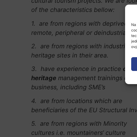
cultural tourism projects. We are loo
of the characteristics bellow:
1. are from regions with deprived
Na 
coo
remote, peripheral or deindustrialize
tec
jed
2. are from regions with industrial
ovp
heritage sites in their area.
3. have experience in practice
cult
heritage
management trainings or ser
business, including SME’s
4. are from locations which are
beneficiaries of the EU Structural I
5. are from regions with Minority
cultures i.e. mountainers‘ culture