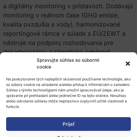
a digitálny monitoring v prístavoch. Dodávajú
monitoring v reálnom čase (GHG emisie,
kvalita ovzdušia a vody), harmonizované
reportingové rámce v súlade s EÚ/ZEWT a
nástroje na podporu rozhodovania pre
dekarbonizáciu a klimatickú odolnosť.
Spravujte súhlas so súbormi
Zabezpečujú aj integráciu s PCS a VTMIS a
cookie
majú skúsenosti s nasadením riešení v
menších a stredných prístavoch vrátane
Na poskytovanie tých najlepších skúseností používame technológie, ako
sú súbory cookie na ukladanie a/alebo prístup k informáciám o zariadení.
viac-lokalitných demonštrácií, s potenciálom
Súhlas s týmito technológiami nám umožní spracovávať údaje, ako je
správanie pri prehliadaní alebo jedinečné ID na tejto stránke. Nesúhlas
škálovania naprieč sieťou TEN-T.
alebo odvolanie súhlasu môže nepriaznivo ovplyvniť určité vlastnosti a
funkcie.
Viac informácií nájdete v priloženom
formulári:
BioBright – Ports of the Future
Prijať
kontakt: Vanessa Giorgia Barzasi,