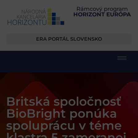
Rámcový program
HORIZONT EURÓPA
ERA PORTÁL SLOVENSKO
Britská spoločnosť
BioBright ponúka
spoluprácu v téme
klastra 5 zameranej