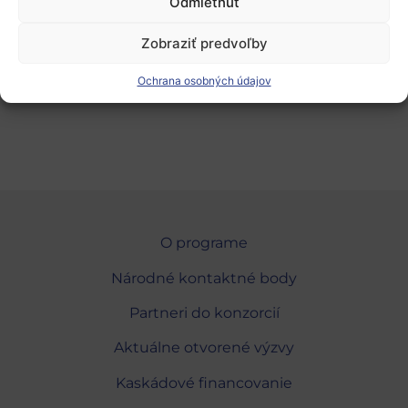
Odmietnuť
v.barzasi@biobright.co.uk, +447397311336
Zobraziť predvoľby
Ochrana osobných údajov
O programe
Národné kontaktné body
Partneri do konzorcií
Aktuálne otvorené výzvy
Kaskádové financovanie