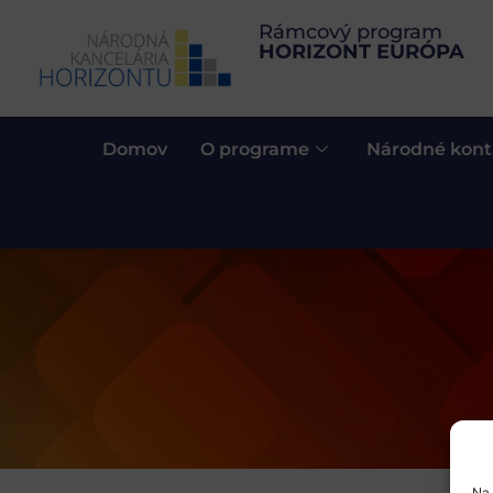
Rámcový program
HORIZONT EURÓPA
Domov
O programe
Národné kont
Na 