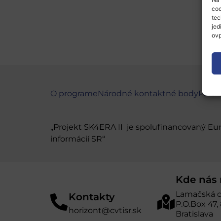
coo
tec
jed
ovp
O programe
Národné kontaktné body
Partn
„Projekt SK4ERA II je spolufinancovaný E
informácií SR“
Kde nás 
Lamačská c
Kontakty
P.O.Box 47,
horizont@cvtisr.sk
Bratislava