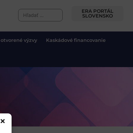
ERA PORTÁL
SLOVENSKO
 otvorené výzvy
Kaskádové financovanie