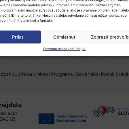
kie na ukladanie a/alebo prístup k informáciám o zariadení. Súhlas s týmito
hnológiami nám umožní spracovávať údaje, ako je správanie pri prehliadaní aleb
inečné ID na tejto stránke. Nesúhlas alebo odvolanie súhlasu môže nepriaznivo
lyvniť určité vlastnosti a funkcie.
Prijať
Odmietnuť
Zobraziť predvoľb
Ochrana osobných údajov
eri do konzorcií
Aktuálne otvorené výzvy
Kaskádové fina
urópskou úniou v rámci Programu Slovensko. Portál pr
nájdete
esta 8A,
 840 05