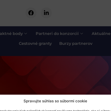
aktné body
Partneri do konzorcií
Aktuálne
Cestovné granty
Burzy partnerov
Spravujte súhlas so súbormi cookie
poskytovanie tých najlepších skúseností používame technológie, ako sú súbory