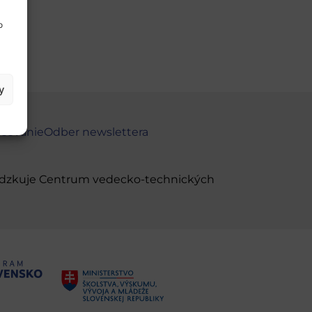
o
y
ncovanie
Odber newslettera
evádzkuje Centrum vedecko-technických