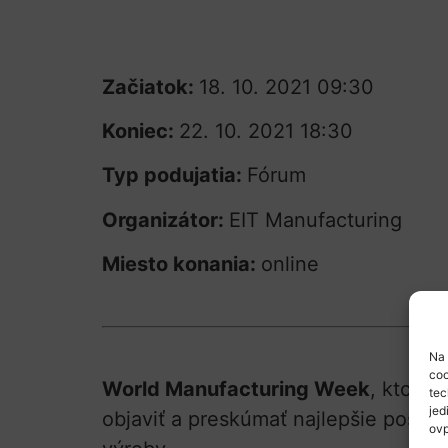
Začiatok:
18. 10. 2021 09:30
Koniec:
22. 10. 2021 18:30
Typ podujatia:
Fórum
Organizátor:
EIT Manufacturing
Miesto konania:
online
Na 
coo
World Manufacturing Week
, ktorý
tec
jed
objaviť a preskúmať najlepšie postup
ovp