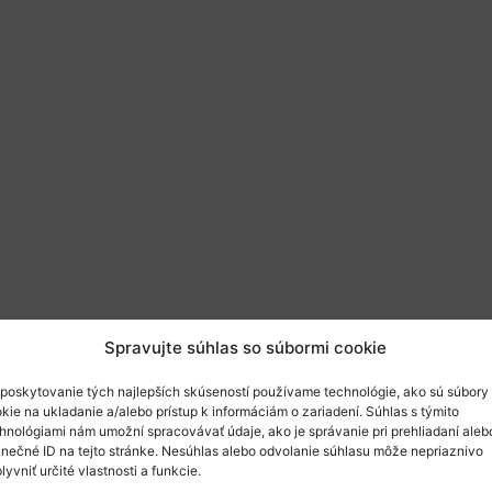
Spravujte súhlas so súbormi cookie
poskytovanie tých najlepších skúseností používame technológie, ako sú súbory
kie na ukladanie a/alebo prístup k informáciám o zariadení. Súhlas s týmito
 sa bude konať online v dňoch
18. 10. – 22 .10. 2
hnológiami nám umožní spracovávať údaje, ako je správanie pri prehliadaní aleb
inečné ID na tejto stránke. Nesúhlas alebo odvolanie súhlasu môže nepriaznivo
y, potreby, prístupy, zmýšľanie a riešenia s ci
lyvniť určité vlastnosti a funkcie.