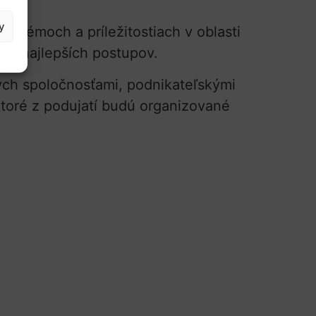
y
oblémoch a príležitostiach v oblasti
 a najlepších postupov.
ch spoločnosťami, podnikateľskými
ktoré z podujatí budú organizované