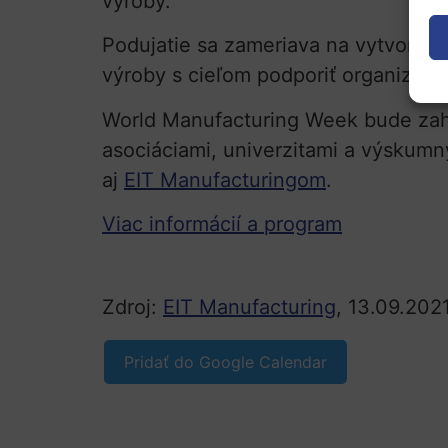
výroby.
Podujatie sa zameriava na vytvorenie
výroby s cieľom podporiť organizáci
World Manufacturing Week bude zahŕ
asociáciami, univerzitami a výskumn
aj
EIT Manufacturingom
.
Viac informácií a program
Zdroj:
EIT Manufacturing
, 13.09.2021
Pridať do Google Calendar