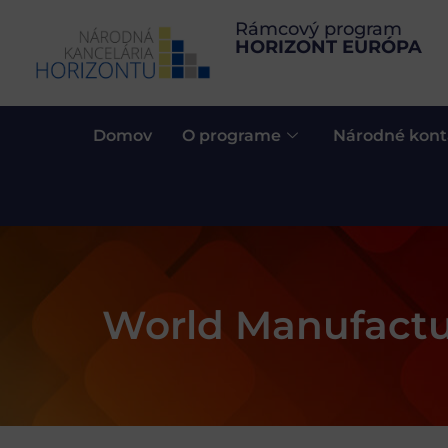
Rámcový program
HORIZONT EURÓPA
Domov
O programe
Národné kont
World Manufact